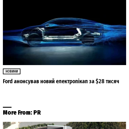
НОВИНИ
Ford анонсував новий електропікап за $28 тисяч
More From:
PR