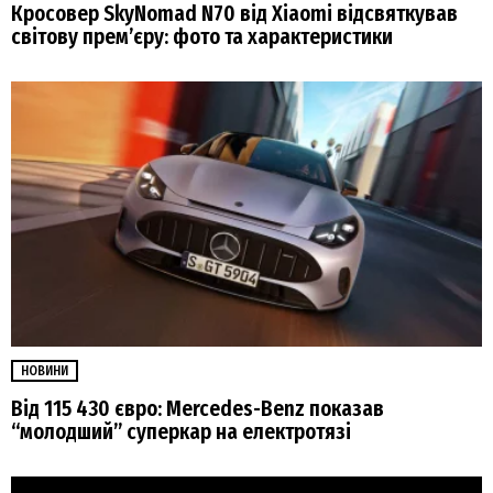
Кросовер SkyNomad N70 від Xiaomi відсвяткував
світову прем’єру: фото та характеристики
НОВИНИ
Від 115 430 євро: Mercedes-Benz показав
“молодший” суперкар на електротязі