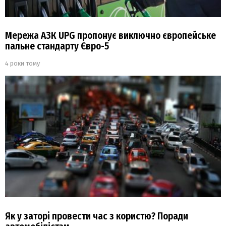
Мережа АЗК UPG пропонує виключно європейське
пальне стандарту Євро-5
4 роки тому
Як у заторі провести час з користю? Поради