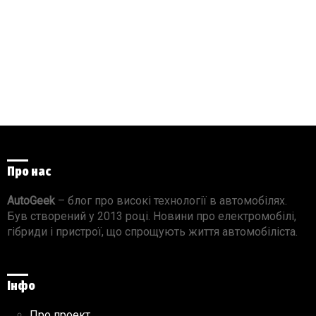
Про нас
AutoGeek
– блог про високі технології в автомобілях.
Був створений у 2013 році. Новини про електромобілі,
гібриди і пристрої, що спрощують життя автомобіліста.
Інфо
Про проект