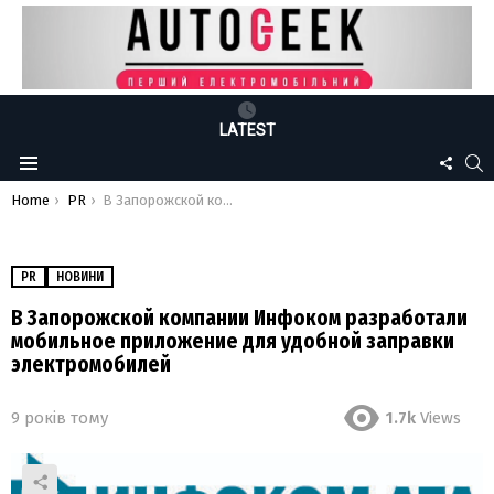
LATEST
FOLLO
S
Menu
US
You are here:
Home
PR
В Запорожской компании Инфоком разработали мобильное приложение для удобной заправки электромобилей
PR
НОВИНИ
В Запорожской компании Инфоком разработали
мобильное приложение для удобной заправки
электромобилей
9 років тому
1.7k
Views