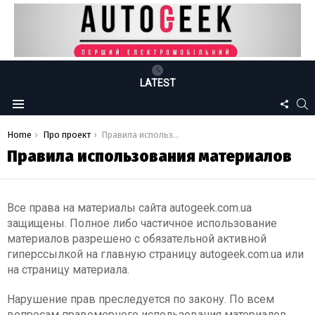
LATEST
FOLLO
S
Menu
US
You are here:
Home
Про проект
Правила использования материалов
Правила использования материалов
Все права на материалы сайта autogeek.com.ua
защищены. Полное либо частичное использование
материалов разрешено с обязательной активной
гиперссылкой на главную страницу autogeek.com.ua или
на страницу материала.
Нарушение прав преследуется по закону. По всем
вопросам правомерного использования материалов