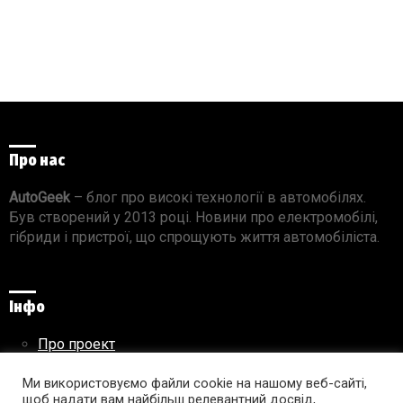
Про нас
AutoGeek
– блог про високі технології в автомобілях.
Був створений у 2013 році. Новини про електромобілі,
гібриди і пристрої, що спрощують життя автомобіліста.
Інфо
Про проект
Реклама на сайті
Правила використання матеріалів
Ми використовуємо файли cookie на нашому веб-сайті,
щоб надати вам найбільш релевантний досвід,