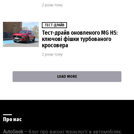
2 роки тому
ТЕСТ-ДРАЙВ
Тест-драйв оновленого MG HS:
ключові фішки турбованого
кросовера
2 роки тому
LOAD MORE
Про нас
AutoGeek
– блог про високі технології в автомобілях.