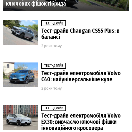
ключових фішок гібрида
ТЕСТ-ДРАЙВ
Тест-драйв Changan CS55 Plus: в
балансі
2 роки тому
ТЕСТ-ДРАЙВ
Тест-драйв електромобіля Volvo
C40: найуніверсальніше купе
2 роки тому
ТЕСТ-ДРАЙВ
Тест-драйв електромобіля Volvo
EX30: вивчаємо ключові фішки
інноваційного кросовера