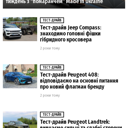
тиждень з “помаранчем” Made in Ukraine
ТЕСТ-ДРАЙВ
Тест-драйв Jeep Compass:
знаходимо головні фішки
гібридного кросовера
2 роки тому
ТЕСТ-ДРАЙВ
Тест-драйв Peugeot 408:
відповідаємо на основні питання
про новий флагман бренду
2 роки тому
ТЕСТ-ДРАЙВ
Тест-драйв Peugeot Landtrek:
вивчаємо сильні та слабкі сторони