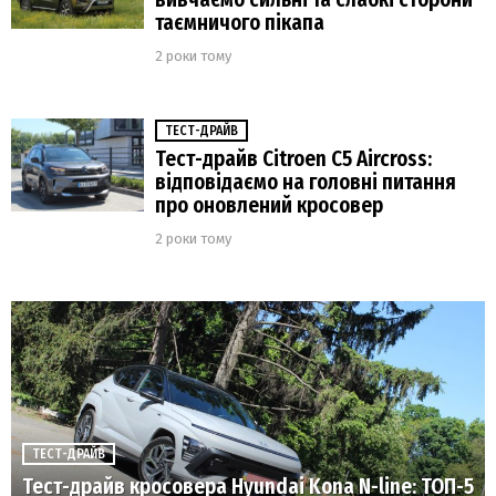
таємничого пікапа
2 роки тому
ТЕСТ-ДРАЙВ
Тест-драйв Citroen C5 Aircross:
відповідаємо на головні питання
про оновлений кросовер
2 роки тому
ТЕСТ-ДРАЙВ
Тест-драйв кросовера Hyundai Kona N-line: ТОП-5