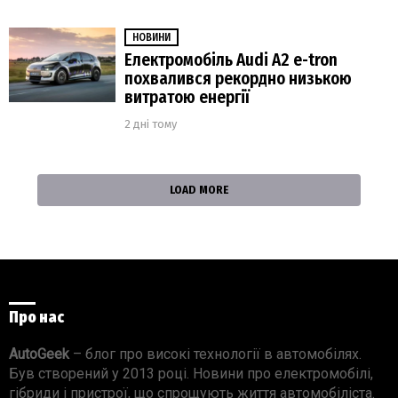
НОВИНИ
Електромобіль Audi A2 e-tron
похвалився рекордно низькою
витратою енергії
2 дні тому
LOAD MORE
Про нас
AutoGeek
– блог про високі технології в автомобілях.
Був створений у 2013 році. Новини про електромобілі,
гібриди і пристрої, що спрощують життя автомобіліста.