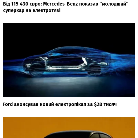
Від 115 430 євро: Mercedes-Benz показав “молодший”
суперкар на електротязі
Ford анонсував новий електропікап за $28 тисяч