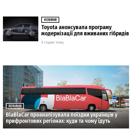
НОВИНИ
Toyota анонсувала програму
модернізації для вживаних гібридів
9 годин тому
НОВИНИ
BlaBlaCar проаналізувала поїздки українців у
прифронтових регіонах: куди та чому їдуть