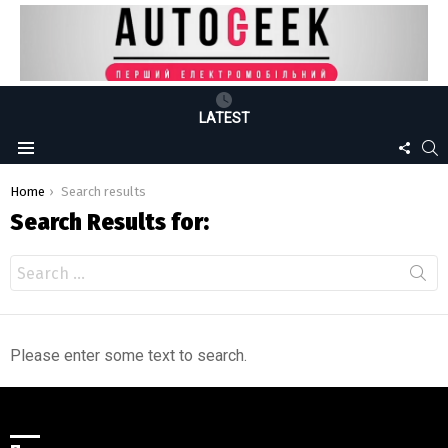
LATEST
FOLLO
S
Menu
US
You are here:
Home
Search results
Search Results for:
Search
for:
Please enter some text to search.