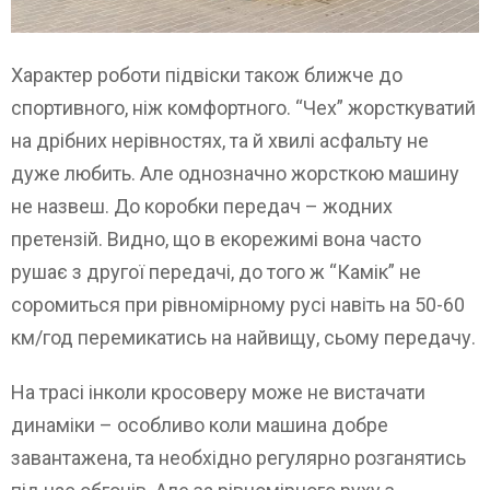
Характер роботи підвіски також ближче до
спортивного, ніж комфортного. “Чех” жорсткуватий
на дрібних нерівностях, та й хвилі асфальту не
дуже любить. Але однозначно жорсткою машину
не назвеш. До коробки передач – жодних
претензій. Видно, що в екорежимі вона часто
рушає з другої передачі, до того ж “Камік” не
соромиться при рівномірному русі навіть на 50-60
км/год перемикатись на найвищу, сьому передачу.
На трасі інколи кросоверу може не вистачати
динаміки – особливо коли машина добре
завантажена, та необхідно регулярно розганятись