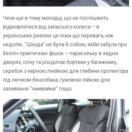
Чехи ще в тому молодці, що не поспішають
відмовлятися від запасного колеса – в
українських реаліях це поки що перевага, ніж
недолік. “Шкода” не була б собою, якби забула про
безліч практичних фішок – парасольку в задніх
дверях, сітку та розділові бортики у багажнику,
скребок з мірною лінійкою для глибини протектора
під лючком бензобака, гумовою лійкою для
заливання “омивайки” тощо.