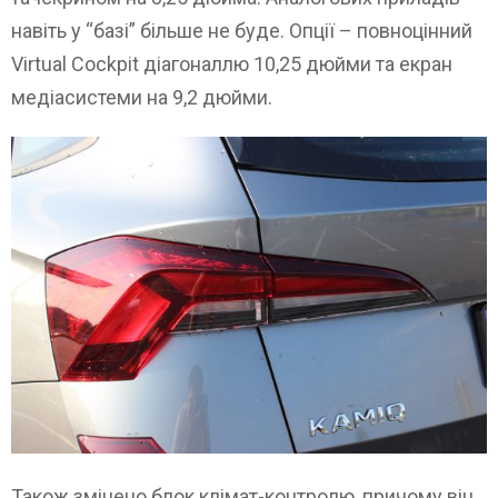
навіть у “базі” більше не буде. Опції – повноцінний
Virtual Cockpit діагоналлю 10,25 дюйми та екран
медіасистеми на 9,2 дюйми.
Також змінено блок клімат-контролю, причому він