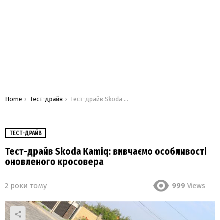
You are here:
Home
Тест-драйв
Тест-драйв Skoda Kamiq: вивчаємо особливості оновленого кросовера
ТЕСТ-ДРАЙВ
Тест-драйв Skoda Kamiq: вивчаємо особливості
оновленого кросовера
2 роки тому
999
Views