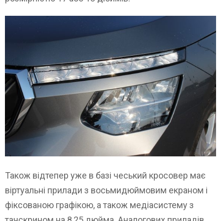
Також відтепер уже в базі чеський кросовер має
віртуальні прилади з восьмидюймовим екраном і
фіксованою графікою, а також медіасистему з
тачскрином на 8,25 дюйма. Аналогових приладів