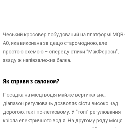
Чеський кросовер побудований на платформі MQB-
A0, яка виконана за дещо старомодною, але
простою схемою – спереду стійки “МакФерсон”,
ззаду ж напівзалежна балка.
Як справи з салоном?
Посадка на місці водія майже вертикальна,
діапазон регулювань дозволяє сісти високо над
дорогою, так і по-легковому. У “топі” регулювання
крісла електричного водія. На другому ряду місця