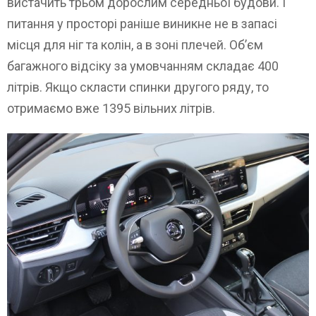
вистачить трьом дорослим середньої будови. І
питання у просторі раніше виникне не в запасі
місця для ніг та колін, а в зоні плечей. Об’єм
багажного відсіку за умовчанням складає 400
літрів. Якщо скласти спинки другого ряду, то
отримаємо вже 1395 вільних літрів.