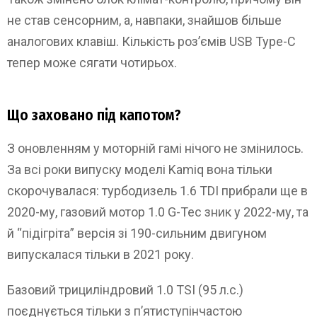
не став сенсорним, а, навпаки, знайшов більше
аналогових клавіш. Кількість роз’ємів USB Type-C
тепер може сягати чотирьох.
Що заховано під капотом?
З оновленням у моторній гамі нічого не змінилось.
За всі роки випуску моделі Kamiq вона тільки
скорочувалася: турбодизель 1.6 TDI прибрали ще в
2020-му, газовий мотор 1.0 G-Tec зник у 2022-му, та
й “підігріта” версія зі 190-сильним двигуном
випускалася тільки в 2021 року.
Базовий трициліндровий 1.0 TSI (95 л.с.)
поєднується тільки з п’ятиступінчастою