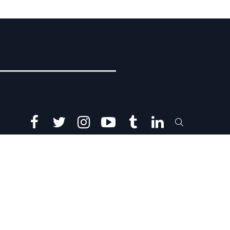
facebook
twitter
instagram
youtube
tumblr
linkedin
SEARCH