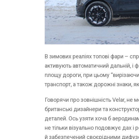
В зимових реаліях топові фари – спр
активують автоматичний дальній, і 
площу дороги, при цьому “вирізаючи
транспорт, а також дорожні знаки, я
Говорячи про зовнішність Velar, не м
британські дизайнери та конструк
деталей. Ось узяти хоча б аеродина
не тільки візуально подовжує дах і 
й забезпечений своєрідними дифуз