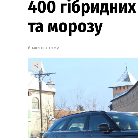
400 гібридних 
та морозу
6 місяців тому