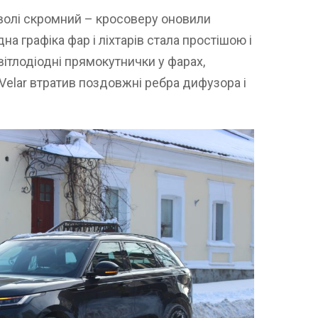
оволі скромний – кросоверу оновили
на графіка фар і ліхтарів стала простішою і
ітлодіодні прямокутнички у фарах,
Velar втратив поздовжні ребра дифузора і