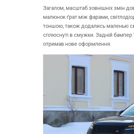
Загалом, масштаб зовнішніх змін д
малюнок ґрат між фарами, світлодіод
тоншою, також додались маленькі св
сплюснуті в смужки. Задній бампер 
отримав нове оформлення.