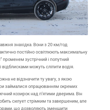
авжня знахідка. Вони з 20 км/год
фактично постійно освітлюють максимальну
” променем зустрічний і попутний
кі відблисками можуть сліпити водія.
ожна не відзначити ту увагу, з якою
тори займалися опрацюванням окремих
мічний козирок над п’ятими дверима. Він
робить силует стрімким та завершеним, але
орами, що дозволяють зменшити