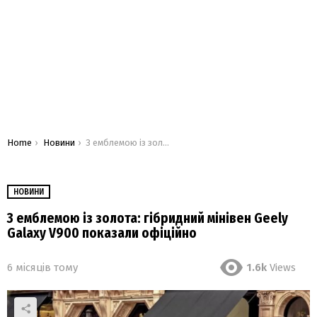
You are here:
Home
Новини
З емблемою із золота: гібридний мінівен Geely Galaxy V900 показали офіційно
НОВИНИ
З емблемою із золота: гібридний мінівен Geely
Galaxy V900 показали офіційно
6 місяців тому
1.6k
Views