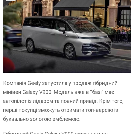
Компанія Geely запустила у продаж гібридний
мінівен Galaxy V900. Модель вже в “базі” має
автопілот із лідаром та повний привід. Крім того,
перші покупці зможуть отримати топ-версію із
буквально золотою емблемою.
Гібридний Geely Galaxy V900 вирізняється