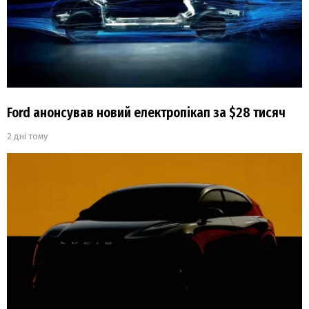
Ford анонсував новий електропікап за $28 тисяч
2 дні тому