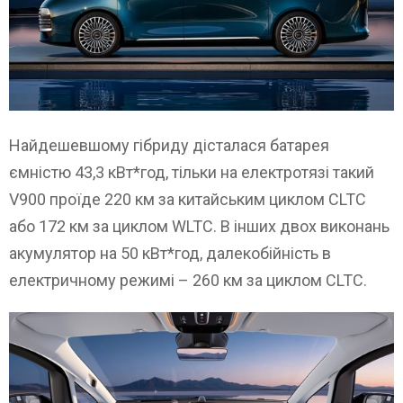
Найдешевшому гібриду дісталася батарея
ємністю 43,3 кВт*год, тільки на електротязі такий
V900 проїде 220 км за китайським циклом CLTC
або 172 км за циклом WLTC. В інших двох виконань
акумулятор на 50 кВт*год, далекобійність в
електричному режимі – 260 км за циклом CLTC.