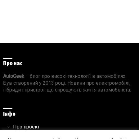
Про нас
AutoGeek
– блог про високі технології в автомобілях.
Був створений у 2013 році. Новини про електромобілі,
гібриди і пристрої, що спрощують життя автомобіліста.
Інфо
Про проект
Реклама на сайті