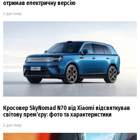
отримав електричну версію
2 дні тому
Кросовер SkyNomad N70 від Xiaomi відсвяткував
світову прем’єру: фото та характеристики
2 дні тому