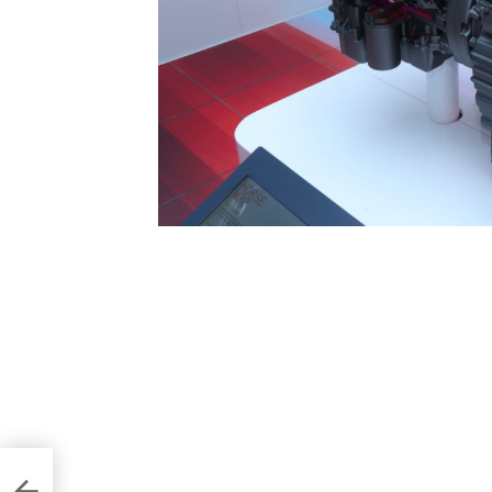
робку