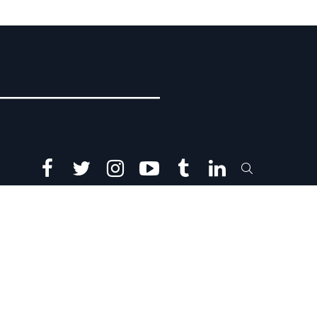
facebook
twitter
instagram
youtube
tumblr
linkedin
SEARCH