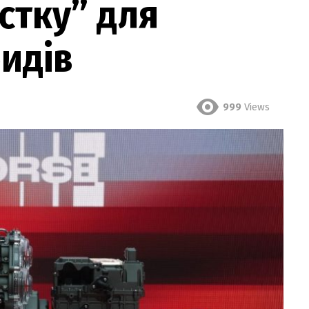
стку” для
ридів
999
Views