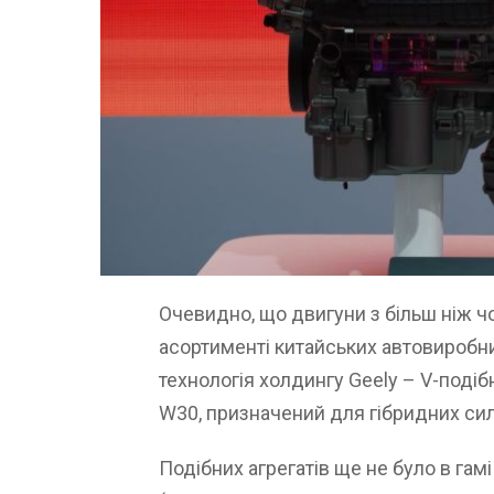
Очевидно, що двигуни з більш ніж чо
асортименті китайських автовиробни
технологія холдингу Geely – V-поді
W30, призначений для гібридних си
Подібних агрегатів ще не було в гамі 