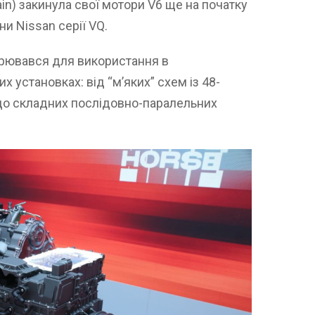
in) закинула свої мотори V6 ще на початку
ни Nissan серії VQ.
орювався для використання в
х установках: від “м’яких” схем із 48-
до складних послідовно-паралельних