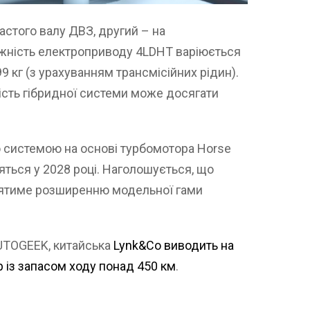
астого валу ДВЗ, другий – на
тужність електроприводу 4LDHT варіюється
99 кг (з урахуванням трансмісійних рідин).
ість гібридної системи може досягати
ою системою на основі турбомотора Horse
ться у 2028 році. Наголошується, що
иятиме розширенню модельної гами
UTOGEEK, китайська
Lynk&Co виводить на
 із запасом ходу понад 450 км
.