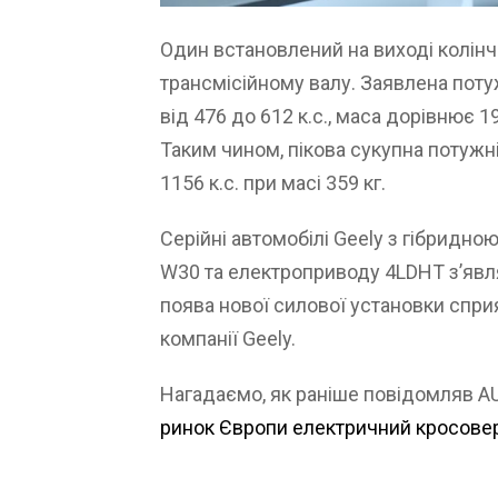
Один встановлений на виході колінч
трансмісійному валу. Заявлена ​​по
від 476 до 612 к.с., маса дорівнює 1
Таким чином, пікова сукупна потужн
1156 к.с. при масі 359 кг.
Серійні автомобілі Geely з гібридн
W30 та електроприводу 4LDHT з’явля
поява нової силової установки спр
компанії Geely.
Нагадаємо, як раніше повідомляв A
ринок Європи електричний кросовер