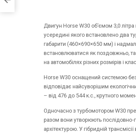
Двигун Horse W30 об’ємом 3,0 літра
усередині якого встановлено два т
габарити (460×690×650 мм) і надмалу
встановлюватися як поздовжньо, так
на автомобілях різних розмірів і клас
Horse W30 оснащений системою без
відповідає найсуворішим екологічн
– від 476 до 544 к.с., крутного моме
Одночасно з турбомотором W30 пре
разом вони утворюють послідовно-
архітектурою. У гібридній трансміс