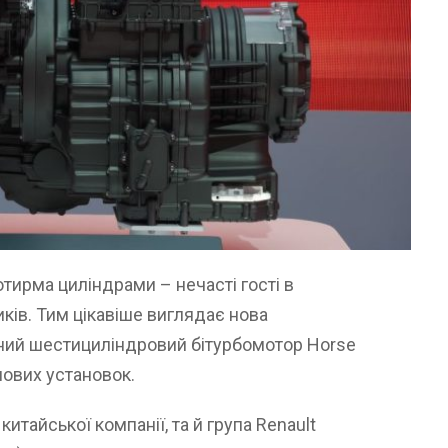
тирма циліндрами – нечасті гості в
ків. Тим цікавіше виглядає нова
бний шестициліндровий бітурбомотор Horse
лових установок.
китайської компанії, та й група Renault