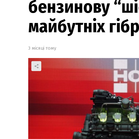
бензинову “ші
майбутніх гіб
3 місяці тому