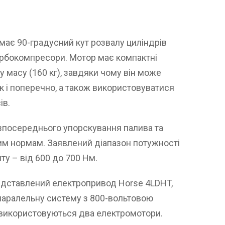
 має 90-градусний кут розвалу циліндрів
урбокомпресори. Мотор має компактні
 масу (160 кг), завдяки чому він може
 і поперечно, а також використовуватися
ів.
посереднього упорскування палива та
им нормам. Заявлений діапазон потужності
нту – від 600 до 700 Нм.
дставлений електропривод Horse 4LDHT,
паралельну систему з 800-вольтовою
ії використовуються два електромотори.