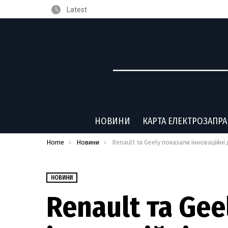
Latest
НОВИНИ
КАРТА ЕЛЕКТРОЗАПР
You are here:
Home
Новини
Renault та Geely показали інноваційні двигуни для гібрид
НОВИНИ
Renault та Gee