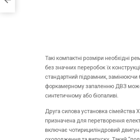
Такі компактні розміри необхідні р
без значних переробок їх конструкц
стандартний підрамник, замінюючи 
форкамерному запаленню ДВЗ може п
синтетичному або біопаливі.
Друга силова установка сімейства X
призначена для перетворення електр
включає чотирициліндровий двигун н
охолодження та випуску. Такий “по