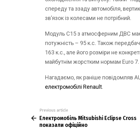
спереду та ззаду автомобіля, верти
зв’язок із колесами не потрібний.
Модуль C15 з атмосферним ДВС має 
потужність – 95 к.с. Також передба
163 к.с., але його розміри не конкр
майбутнім жорстким нормам Euro 7.
Нагадаємо, як раніше повідомляв 
електромобілі Renault
.
Previous article
See
Електромобіль Mitsubishi Eclipse Cross
more
показали офіційно