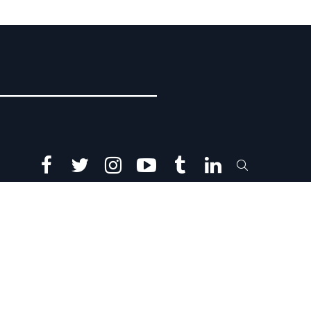
facebook
twitter
instagram
youtube
tumblr
linkedin
SEARCH