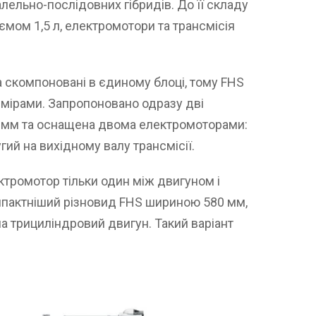
лельно-послідовних гібридів. До її складу
мом 1,5 л, електромотори та трансмісія
а скомпоновані в єдиному блоці, тому FHS
мірами. Запропоновано одразу дві
0 мм та оснащена двома електромоторами:
гий на вихідному валу трансмісії.
ктромотор тільки один між двигуном і
компактніший різновид FHS шириною 580 мм,
а трициліндровий двигун. Такий варіант