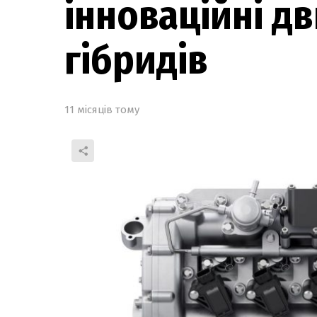
інноваційні д
гібридів
11 місяців тому