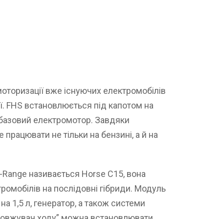
емоторизації вже існуючих електромобілів
ії. FHS встановлюється під капотом на
базовий електромотор. Завдяки
рацювати не тільки на бензині, а й на
-Range називається Horse C15, вона
омобілів на послідовні гібриди. Модуль
а 1,5 л, генератор, а також системи
довжувач ходу” можна встановлювати