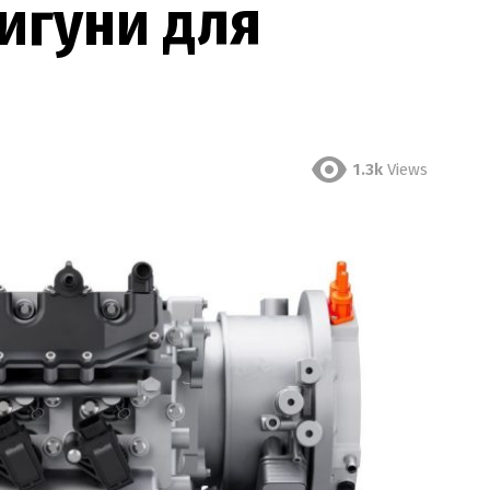
вигуни для
1.3k
Views