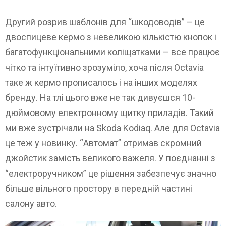
Другий розрив шаблонів для “шкодоводів” – це
двоспицеве ​​кермо з невеликою кількістю кнопок і
багатофункціональними коліщатками – все працює
чітко та інтуїтивно зрозуміло, хоча після Octavia
таке ж кермо прописалось і на інших моделях
бренду. На тлі цього вже не так дивуєшся 10-
дюймовому електронному щитку приладів. Такий
ми вже зустрічали на Skoda Kodiaq. Але для Octavia
це теж у новинку. “Автомат” отримав скромний
джойстик замість великого важеля. У поєднанні з
“електроручником” це рішення забезпечує значно
більше вільного простору в передній частині
салону авто.