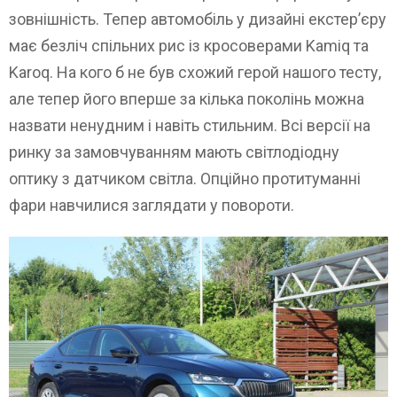
зовнішність. Тепер автомобіль у дизайні екстер’єру
має безліч спільних рис із кросоверами Kamiq та
Karoq. На кого б не був схожий герой нашого тесту,
але тепер його вперше за кілька поколінь можна
назвати ненудним і навіть стильним. Всі версії на
ринку за замовчуванням мають світлодіодну
оптику з датчиком світла. Опційно протитуманні
фари навчилися заглядати у повороти.