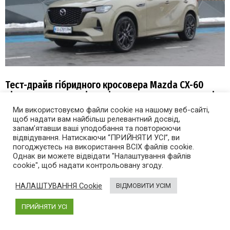
Тест-драйв гібридного кросовера Mazda CX-60
після оновлення: відповідаємо на питання читачів
Ми використовуємо файли cookie на нашому веб-сайті,
5 місяців тому
щоб надати вам найбільш релевантний досвід,
запам’ятавши ваші уподобання та повторюючи
відвідування. Натискаючи “ПРИЙНЯТИ УСІ”, ви
погоджуєтесь на використання ВСІХ файлів cookie.
Однак ви можете відвідати "Налаштування файлів
cookie", щоб надати контрольовану згоду.
НАЛАШТУВАННЯ Cookie
ВІДМОВИТИ УСІМ
ПРИЙНЯТИ УСІ