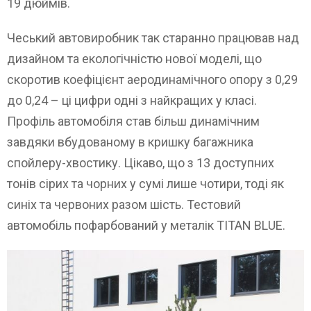
19 дюймів.
Чеський автовиробник так старанно працював над
дизайном та екологічністю нової моделі, що
скоротив коефіцієнт аеродинамічного опору з 0,29
до 0,24 – ці цифри одні з найкращих у класі.
Профіль автомобіля став більш динамічним
завдяки вбудованому в кришку багажника
спойлеру-хвостику. Цікаво, що з 13 доступних
тонів сірих та чорних у сумі лише чотири, тоді як
синіх та червоних разом шість. Тестовий
автомобіль пофарбований у металік TITAN BLUE.