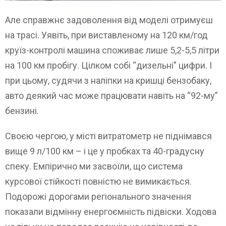
Але справжнє задоволення від моделі отримуєш
на трасі. Уявіть, при виставленому на 120 км/год
круїз-контролі машина споживає лише 5,2-5,5 літри
на 100 км пробігу. Цілком собі “дизельні” цифри. І
при цьому, судячи з наліпки на кришці бензобаку,
авто деякий час може працювати навіть на “92-му”
бензині.
Своєю чергою, у місті витратометр не піднімався
вище 9 л/100 км – і це у пробках та 40-градусну
спеку. Емпірично ми засвоїли, що система
курсової стійкості повністю не вимикається.
Подорожі дорогами регіонального значення
показали відмінну енергоємність підвіски. Ходова