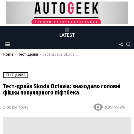
LATEST
FOLLO
S
Menu
US
You are here:
Home
Тест-драйв
Тест-драйв Skoda Octavia: знаходимо головні фішки популярного ліфтбека
ТЕСТ-ДРАЙВ
Тест-драйв Skoda Octavia: знаходимо головні
фішки популярного ліфтбека
2 роки тому
999
Views