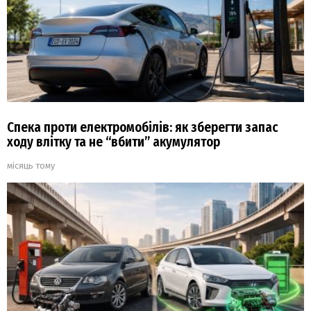
Спека проти електромобілів: як зберегти запас
ходу влітку та не “вбити” акумулятор
місяць тому