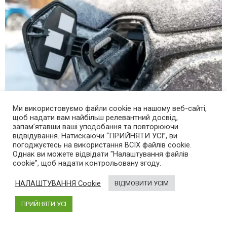
Ми використовуємо файли cookie на нашому веб-сайті,
щоб надати вам найбільш релевантний досвід,
запам’ятавши ваші уподобання та повторюючи
Як тепловий насос економить до 30% заряду
відвідування. Натискаючи “ПРИЙНЯТИ УСІ”, ви
погоджуєтесь на використання ВСІХ файлів cookie.
взимку: детальний розбір
Однак ви можете відвідати "Налаштування файлів
cookie", щоб надати контрольовану згоду.
7 місяців тому
НАЛАШТУВАННЯ Cookie
ВІДМОВИТИ УСІМ
ПРИЙНЯТИ УСІ