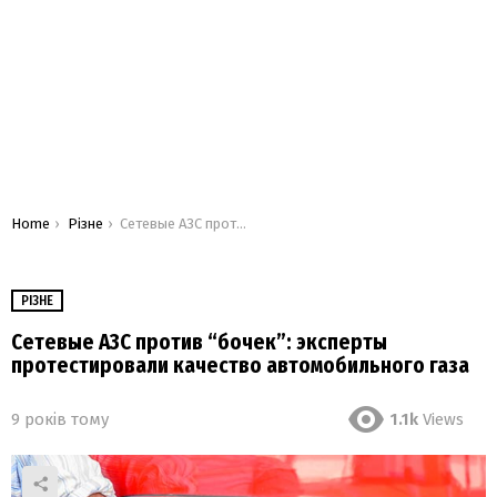
You are here:
Home
Різне
Сетевые АЗС против “бочек”: эксперты протестировали качество автомобильного газа
РІЗНЕ
Сетевые АЗС против “бочек”: эксперты
протестировали качество автомобильного газа
9 років тому
1.1k
Views