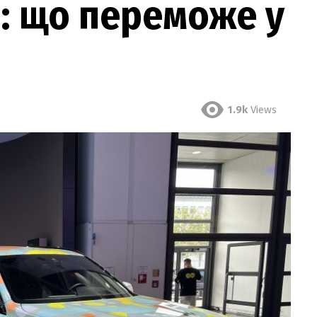
: що переможе у
1.9k
Views