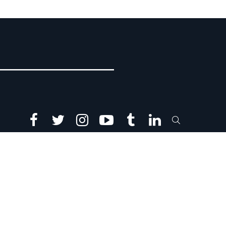
facebook
twitter
instagram
youtube
tumblr
linkedin
SEARCH