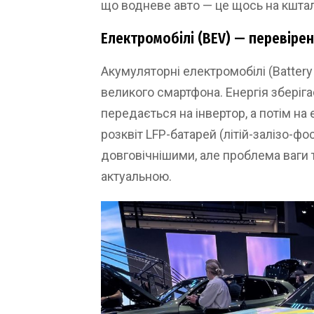
що водневе авто — це щось на кштал
Електромобілі (BEV) — перевіре
Акумуляторні електромобілі (Battery
великого смартфона. Енергія зберіга
передається на інвертор, а потім на
розквіт LFP-батарей (літій-залізо-ф
довговічнішими, але проблема ваги 
актуальною.