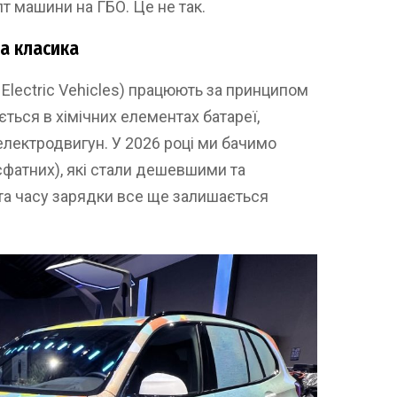
т машини на ГБО. Це не так.
на класика
 Electric Vehicles) працюють за принципом
ється в хімічних елементах батареї,
 електродвигун. У 2026 році ми бачимо
осфатних), які стали дешевшими та
та часу зарядки все ще залишається