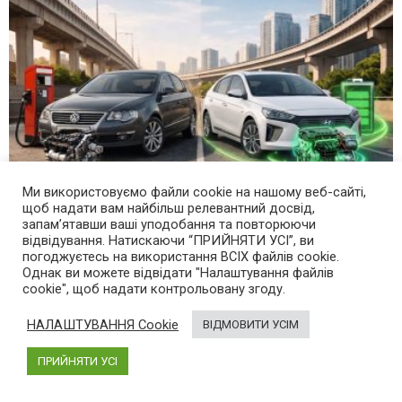
Ми використовуємо файли cookie на нашому веб-сайті,
щоб надати вам найбільш релевантний досвід,
запам’ятавши ваші уподобання та повторюючи
Проста математика: чи варто купувати гібрид у
відвідування. Натискаючи “ПРИЙНЯТИ УСІ”, ви
2026 році – розрахунок окупності
погоджуєтесь на використання ВСІХ файлів cookie.
Однак ви можете відвідати "Налаштування файлів
cookie", щоб надати контрольовану згоду.
4 місяці тому
НАЛАШТУВАННЯ Cookie
ВІДМОВИТИ УСІМ
ПРИЙНЯТИ УСІ