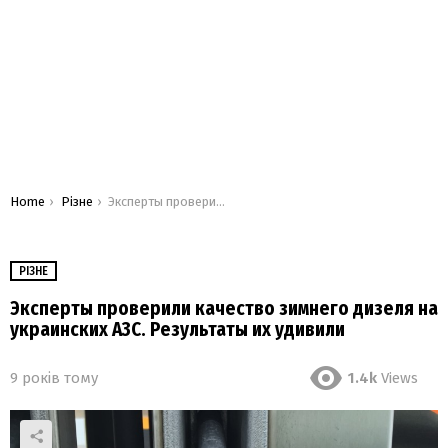
You are here:
Home
Різне
Эксперты проверили качество зимнего дизеля на украинских АЗС. Результаты их удивили
РІЗНЕ
Эксперты проверили качество зимнего дизеля на
украинских АЗС. Результаты их удивили
9 років тому
1.4k
Views