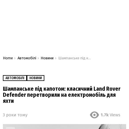
You are here:
Home
Автомобілі
Новини
Шампанське під капотом: класичний Land Rover Defender перетворили на електромобіль для яхти
АВТОМОБІЛІ
НОВИНИ
Шампанське під капотом: класичний Land Rover
Defender перетворили на електромобіль для
яхти
3 роки тому
1.7k
Views