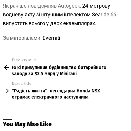
Як раніше повідомляв Autogeek,
24-метрову
водневу яхту зі штучним інтелектом Searide 66
випустять всього у двох екземплярах.
За матеріалами:
Everrati
Previous article
See
Ford призупинив будівництво батарейного
more
заводу за $3,5 млрд у Мічігані
Next article
“Радість життя”: легендарна Honda NSX
отримає електричного наступника
You May Also Like