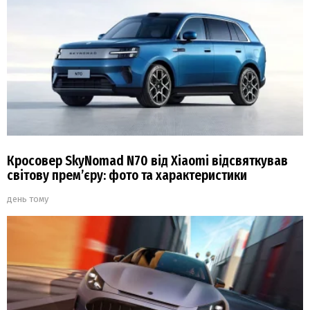
Кросовер SkyNomad N70 від Xiaomi відсвяткував
світову прем’єру: фото та характеристики
день тому