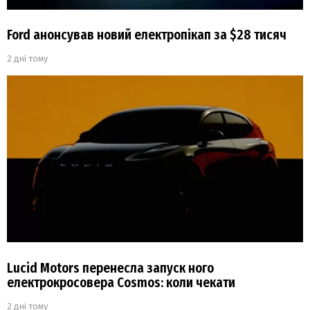
Ford анонсував новий електропікап за $28 тисяч
2 дні тому
Lucid Motors перенесла запуск ного
електрокросовера Cosmos: коли чекати
2 дні тому