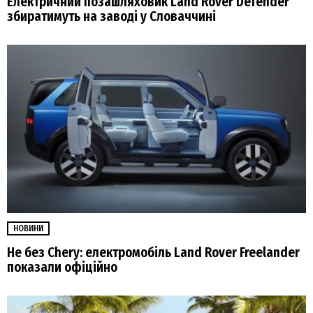
Електричний позашляховик Land Rover Defender
збиратимуть на заводі у Словаччині
НОВИНИ
Не без Chery: електромобіль Land Rover Freelander
показали офіційно