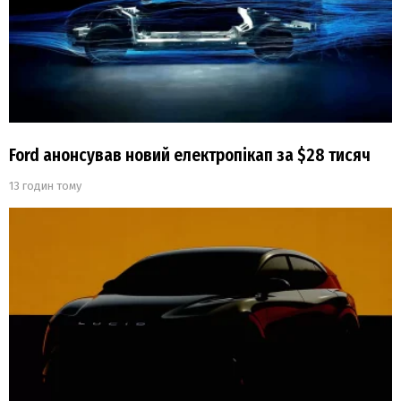
Ford анонсував новий електропікап за $28 тисяч
13 годин тому