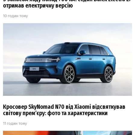
отримав електричну версію
10 годин тому
Кросовер SkyNomad N70 від Xiaomi відсвяткував
світову прем’єру: фото та характеристики
11 годин тому