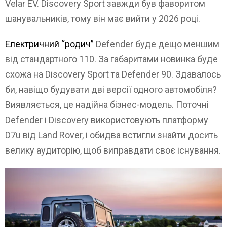
Velar EV. Discovery Sport завжди був фаворитом
шанувальників, тому він має вийти у 2026 році.
Електричний “родич”
Defender буде дещо меншим
від стандартного 110. За габаритами новинка буде
схожа на Discovery Sport та Defender 90. Здавалось
би, навіщо будувати дві версії одного автомобіля?
Виявляється, це надійна бізнес-модель. Поточні
Defender і Discovery використовують платформу
D7u від Land Rover, і обидва встигли знайти досить
велику аудиторію, щоб виправдати своє існування.