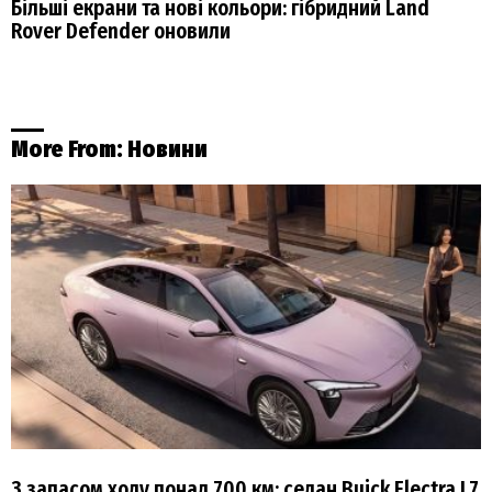
Більші екрани та нові кольори: гібридний Land
Rover Defender оновили
More From:
Новини
З запасом ходу понад 700 км: седан Buick Electra L7