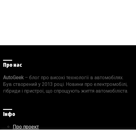
Про нас
AutoGeek
– блог про високі технології в автомобілях.
Був створений у 2013 році. Новини про електромобілі,
гібриди і пристрої, що спрощують життя автомобіліста.
Інфо
Про проект
Реклама на сайті