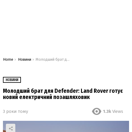
You are here:
Home
Новини
Молодший брат для Defender: Land Rover готує новий електричний позашляховик
НОВИНИ
Молодший брат для Defender: Land Rover готує
новий електричний позашляховик
3 роки тому
1.3k
Views