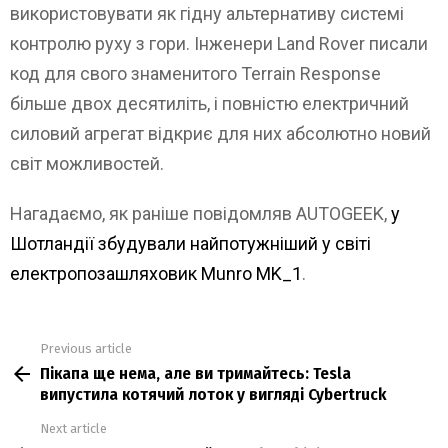
використовувати як гідну альтернативу системі
контролю руху з гори. Інженери Land Rover писали
код для свого знаменитого Terrain Response
більше двох десятиліть, і повністю електричний
силовий агрегат відкриє для них абсолютно новий
світ можливостей.
Нагадаємо, як раніше повідомляв AUTOGEEK,
у
Шотландії збудували найпотужніший у світі
електропозашляховик Munro MK_1
.
Previous article
See
Пікапа ще нема, але ви тримайтесь: Tesla
more
випустила котячий лоток у вигляді Cybertruck
Next article