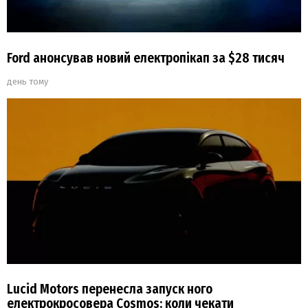
Ford анонсував новий електропікап за $28 тисяч
день тому
Lucid Motors перенесла запуск ного
електрокросовера Cosmos: коли чекати