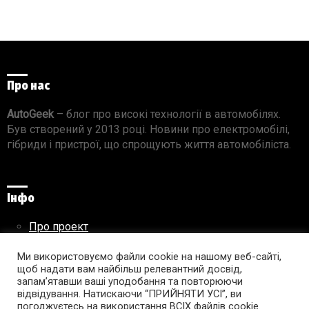
Про нас
AutoGeek
– блог про високі технології в автомобілях.
Був створений у 2013 році. Новини про електромобілі,
гібриди і пристрої, що спрощують життя автомобіліста.
Інфо
Про проект
Реклама на сайті
Правила використання матеріалів
Ми використовуємо файли cookie на нашому веб-сайті,
щоб надати вам найбільш релевантний досвід,
запам’ятавши ваші уподобання та повторюючи
відвідування. Натискаючи “ПРИЙНЯТИ УСІ”, ви
погоджуєтесь на використання ВСІХ файлів cookie.