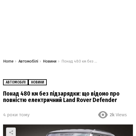
You are here:
Home
Автомобілі
Новини
Понад 480 км без підзарядки: що відомо про повністю електричний Land Rover Defender
АВТОМОБІЛІ
НОВИНИ
Понад 480 км без підзарядки: що відомо про
повністю електричний Land Rover Defender
4 роки тому
2k
Views