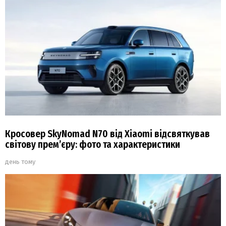
Кросовер SkyNomad N70 від Xiaomi відсвяткував
світову прем’єру: фото та характеристики
день тому