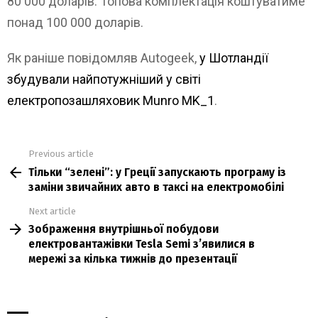
80 000 доларів. Топова комплектація коштуватиме
понад 100 000 доларів.
Як раніше повідомляв Autogeek,
у Шотландії
збудували найпотужніший у світі
електропозашляховик Munro MK_1
.
Previous article
See
Тільки “зелені”: у Греції запускають програму із
more
заміни звичайних авто в таксі на електромобілі
Next article
Зображення внутрішньої побудови
електровантажівки Tesla Semi зʼявилися в
мережі за кілька тижнів до презентації