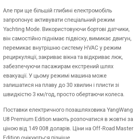
Але при ще більшій глибині електромобіль
запропонує активувати спеціальний режим
Yachting Mode. Використовуючи бортові датчики,
він самостійно піднімає підвіску, вимикає двигун,
перемикає внутрішню систему HVAC у режим
рециркуляції, закриває вікна та відкриває люк,
забезпечуючи пасажирам екстрений шлях
евакуації. У цьому режимі машина може
залишатися на плаву до 30 хвилин і плисти зі
швидкістю 3 км/год, просто обертаючи колеса.
Поставки електричного позашляховика YangWang
U8 Premium Edition мають розпочатися в жовтні за
ціною від 149 008 доларів. Ціни на Off-Road Master
Edition очікуються пізніше.