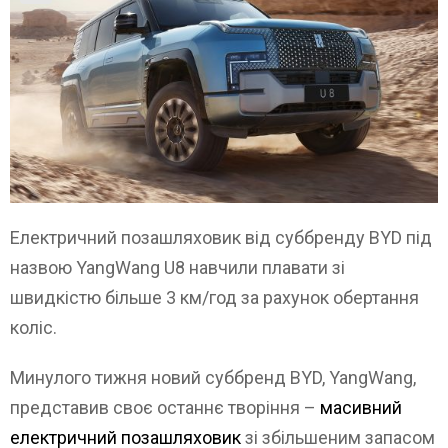
Електричний позашляховик від суббренду BYD під
назвою YangWang U8 навчили плавати зі
швидкістю більше 3 км/год за рахунок обертання
коліс.
Минулого тижня новий суббренд BYD, YangWang,
представив своє останнє творіння –
масивний
електричний позашляховик
зі збільшеним запасом