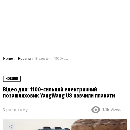
You are here:
Home
Новини
Відео дня: 1100-сильний електричний позашляховик YangWang U8 навчили плавати
НОВИНИ
Відео дня: 1100-сильний електричний
позашляховик YangWang U8 навчили плавати
3 роки тому
1.1k
Views