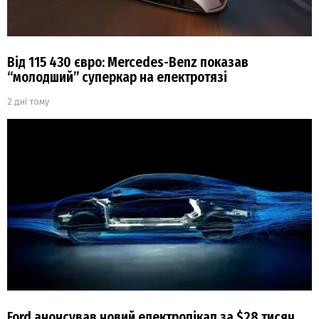
Від 115 430 євро: Mercedes-Benz показав
“молодший” суперкар на електротязі
2 дні тому
Ford анонсував новий електропікап за $28 тисяч