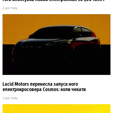
2 дні тому
Lucid Motors перенесла запуск ного
електрокросовера Cosmos: коли чекати
2 дні тому