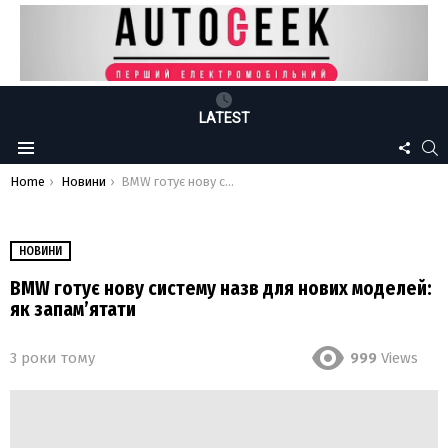
LATEST
FOLLO
S
Menu
US
You are here:
Home
Новини
BMW готує нову систему назв для нових моделей: як запам’ятати
НОВИНИ
BMW готує нову систему назв для нових моделей:
як запам’ятати
3 роки тому
999
Views