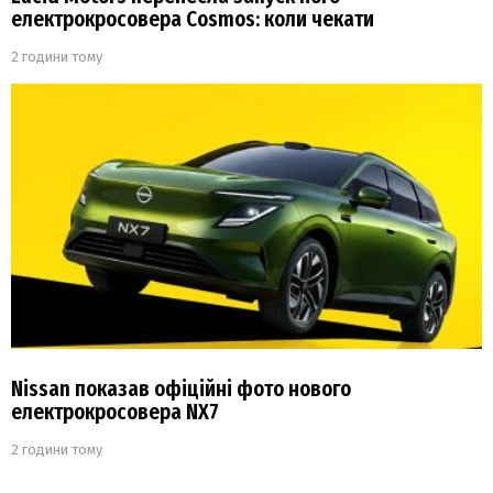
електрокросовера Cosmos: коли чекати
2 години тому
Nissan показав офіційні фото нового
електрокросовера NX7
2 години тому