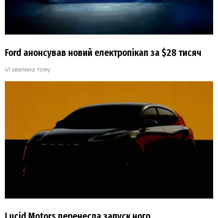
Ford анонсував новий електропікап за $28 тисяч
41 хвилина тому
Lucid Motors перенесла запуск ного