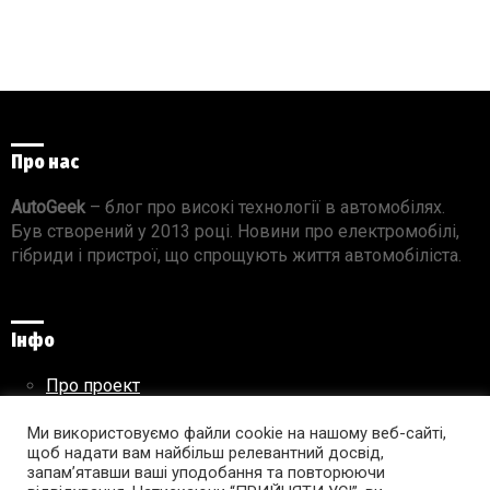
Про нас
AutoGeek
– блог про високі технології в автомобілях.
Був створений у 2013 році. Новини про електромобілі,
гібриди і пристрої, що спрощують життя автомобіліста.
Інфо
Про проект
Реклама на сайті
Правила використання матеріалів
Ми використовуємо файли cookie на нашому веб-сайті,
щоб надати вам найбільш релевантний досвід,
запам’ятавши ваші уподобання та повторюючи