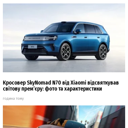
Кросовер SkyNomad N70 від Xiaomi відсвяткував
світову прем’єру: фото та характеристики
година тому