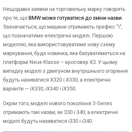
Нещодавні заявки на торговельну марку говорять
про те, що
BMW може готуватися до зміни назви
.
Зазначається, що машини отримають префікс “i”,
що позначатиме електричні моделі. Першою
моделлю, яка використовуватиме нову схему
маркування, буде новинка, яка базуватиметься на
платформі Neue Klasse – кросовер X3. У цьому
випадку моделі з двигуном внутрішнього згоряння
будуть називатися X320 і X330, а електричні
варіанти — iX330, iX340 і iX350.
Окрім того, моделі нового покоління 3-Series
отримають такі назви, як 330 і 340, а електричні
моделі будуть називатися i330 і i340.