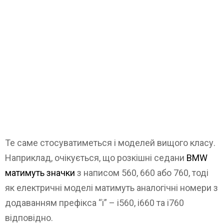
Те саме стосуватиметься і моделей вищого класу.
Наприклад, очікується, що розкішні седани
BMW
матимуть значки
з написом 560, 660 або 760, тоді
як електричні моделі матимуть аналогічні номери з
додаванням префікса “i” – i560, i660 та i760
відповідно.