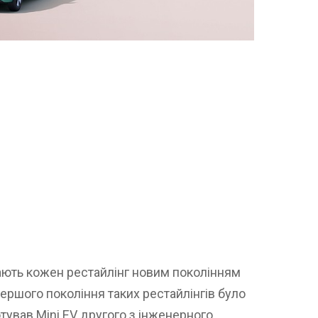
ають кожен рестайлінг новим поколінням
першого покоління таких рестайлінгів було
тував Mini EV другого з інженерного