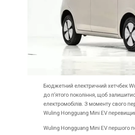
Бюджетний електричний хетчбек Wul
до п’ятого покоління, щоб залишитис
електромобілів. З моменту свого п
Wuling Hongguang Mini EV перевищив
Wuling Hongguang Mini EV першого п