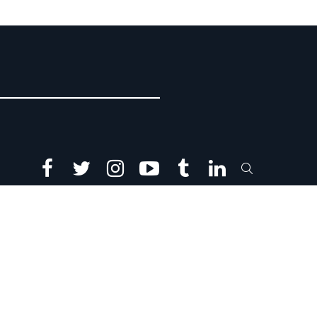
facebook
twitter
instagram
youtube
tumblr
linkedin
SEARCH