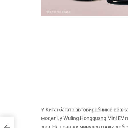
У Китаї багато автовиробників вваж
моделі, у Wuling Hongguang Mini EV 
 у
два. На початку минулого року дебю