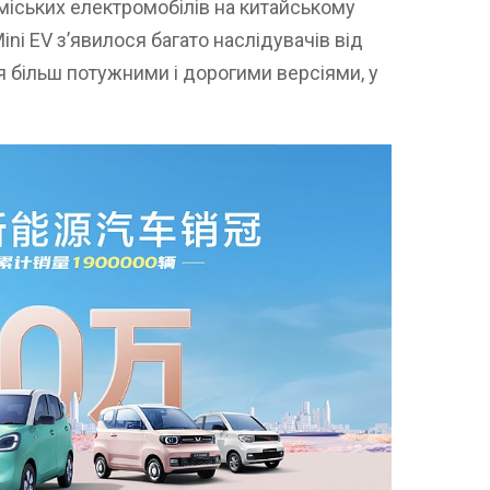
іських електромобілів на китайському
ini EV з’явилося багато наслідувачів від
ся більш потужними і дорогими версіями, у