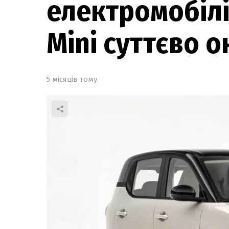
електромобілів
Mini суттєво 
5 місяців тому