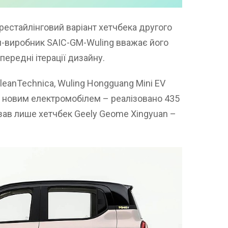
рестайлінговий варіант хетчбека другого
ія-виробник SAIC-GM-Wuling вважає його
передні ітерації дизайну.
leanTechnica, Wuling Hongguang Mini EV
ю новим електромобілем – реалізовано 435
зав лише хетчбек Geely Geome Xingyuan –