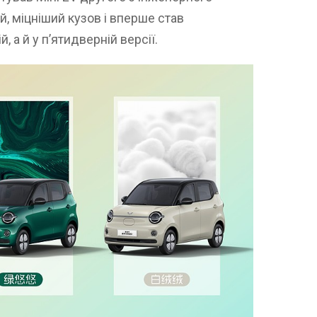
й, міцніший кузов і вперше став
, а й у п’ятидверній версії.