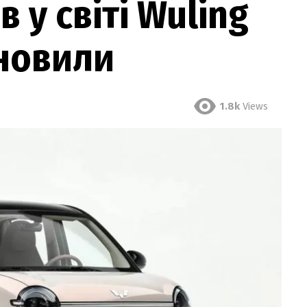
 у світі Wuling
оновили
1.8k
Views