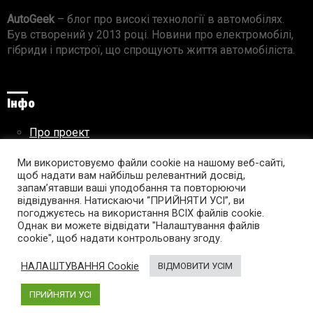
AutoGeek
– блог про високі технології в автомобілях.
Був створений у 2013 році. Новини про електромобілі,
гібриди і пристрої, що спрощують життя автомобіліста.
Інфо
Про проект
Реклама на сайті
Ми використовуємо файли cookie на нашому веб-сайті,
Правила використання матеріалів
щоб надати вам найбільш релевантний досвід,
запам’ятавши ваші уподобання та повторюючи
відвідування. Натискаючи “ПРИЙНЯТИ УСІ”, ви
погоджуєтесь на використання ВСІХ файлів cookie.
Підпишись на AutoGeek!
Однак ви можете відвідати "Налаштування файлів
cookie", щоб надати контрольовану згоду.
facebook
twitter
instagram
youtube
tumblr
linkedin
НАЛАШТУВАННЯ Cookie
ВІДМОВИТИ УСІМ
ПРИЙНЯТИ УСІ