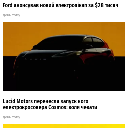
Ford анонсував новий електропікап за $28 тисяч
день тому
Lucid Motors перенесла запуск ного
електрокросовера Cosmos: коли чекати
день тому