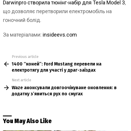
Darwinpro створила тюнінг-набір для Tesla Model 3
,
що дозволяє перетворили електромобіль на
гоночний болід.
За матеріалами:
insideevs.com
Previous article
See
1400 “коней”: Ford Mustang перевели на
more
електротягу для участі у драг-заїздах
Next article
Waze анонсували довгоочікуване оновлення: в
додатку з’явиться рух по смугах
You May Also Like