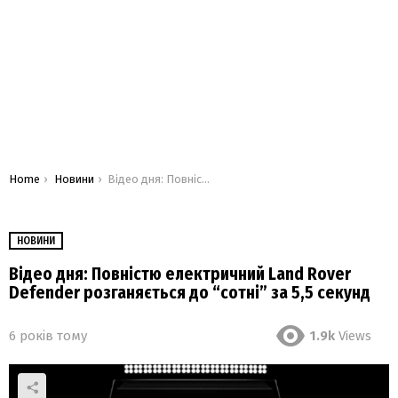
You are here:
Home
Новини
Відео дня: Повністю електричний Land Rover Defender розганяється до “сотні” за 5,5 секунд
НОВИНИ
Відео дня: Повністю електричний Land Rover
Defender розганяється до “сотні” за 5,5 секунд
6 років тому
1.9k
Views