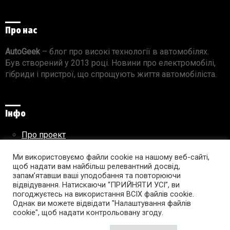
Про нас
AutoGeek
– блог про високі технології в автомобілях.
Був створений у 2013 році. Новини про електромобілі,
гібриди і пристрої, що спрощують життя автомобіліста.
Інфо
Про проект
Реклама на сайті
Ми використовуємо файли cookie на нашому веб-сайті,
Правила використання матеріалів
щоб надати вам найбільш релевантний досвід,
запам’ятавши ваші уподобання та повторюючи
відвідування. Натискаючи “ПРИЙНЯТИ УСІ”, ви
погоджуєтесь на використання ВСІХ файлів cookie.
Підпишись на AutoGeek!
Однак ви можете відвідати "Налаштування файлів
cookie", щоб надати контрольовану згоду.
facebook
twitter
instagram
youtube
tumblr
linkedin