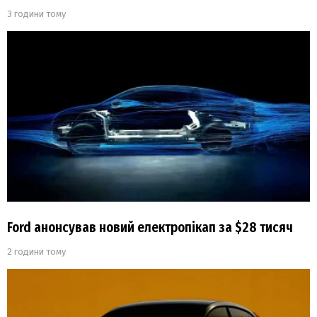
3 години тому
Ford анонсував новий електропікап за $28 тисяч
2 години тому