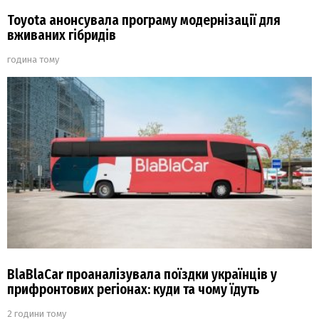
Toyota анонсувала програму модернізації для
вживаних гібридів
година тому
BlaBlaCar проаналізувала поїздки українців у
прифронтових регіонах: куди та чому їдуть
2 години тому