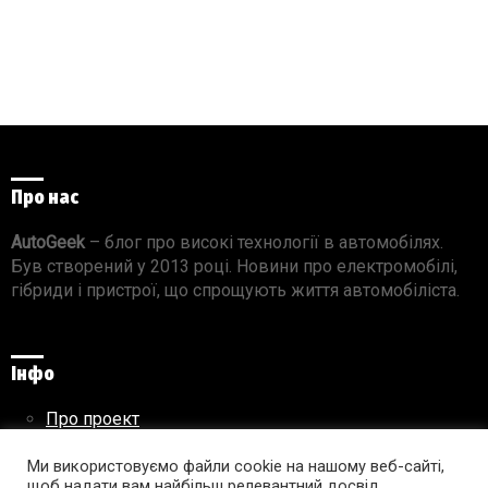
Про нас
AutoGeek
– блог про високі технології в автомобілях.
Був створений у 2013 році. Новини про електромобілі,
гібриди і пристрої, що спрощують життя автомобіліста.
Інфо
Про проект
Реклама на сайті
Правила використання матеріалів
Ми використовуємо файли cookie на нашому веб-сайті,
щоб надати вам найбільш релевантний досвід,