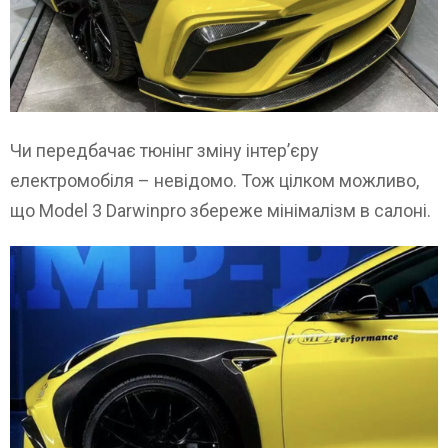
Чи передбачає тюнінг зміну інтер’єру
електромобіля – невідомо. Тож цілком можливо,
що Model 3 Darwinpro збереже мінімалізм в салоні.