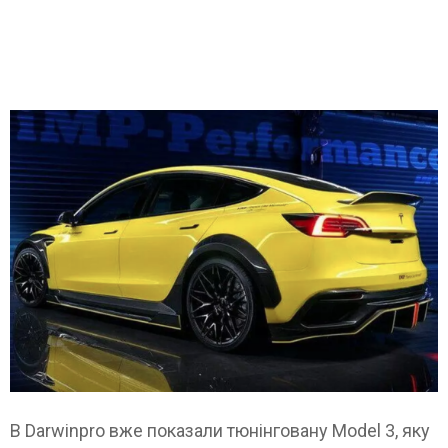
В Darwinpro вже показали тюнінговану Model 3, яку