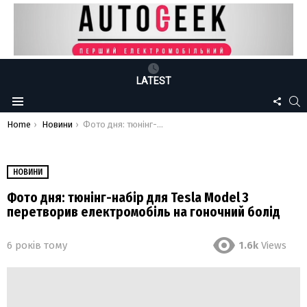
LATEST
FOLLO
S
Menu
US
You are here:
Home
Новини
Фото дня: тюнінг-набір для Tesla Model 3 перетворив електромобіль на гоночний болід
НОВИНИ
Фото дня: тюнінг-набір для Tesla Model 3
перетворив електромобіль на гоночний болід
6 років тому
1.6k
Views