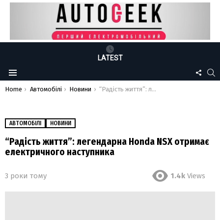
LATEST
FOLLO
S
Menu
US
You are here:
Home
Автомобілі
Новини
“Радість життя”: легендарна Honda NSX отримає електричного наступника
АВТОМОБІЛІ
НОВИНИ
“Радість життя”: легендарна Honda NSX отримає
електричного наступника
3 роки тому
1.4k
Views