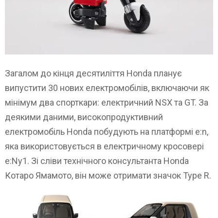
Загалом до кінця десятиліття Honda планує
випустити 30 нових електромобілів, включаючи як
мінімум два спорткари: електричний NSX та GT. За
деякими даними, високопродуктивний
електромобіль Honda побудують на платформі e:n,
яка використовується в електричному кросовері
e:Ny1. Зі сліви технічного консультанта Honda
Котаро Ямамото, він може отримати значок Type R.