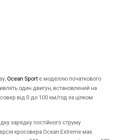
ву,
Ocean Sport
є моделлю початкового
живлять один двигун, встановлений на
совер від 0 до 100 км/год за цілком
дку зарядку постійного струму
версія кросовера Ocean Extreme має