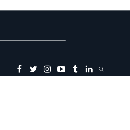
facebook
twitter
instagram
youtube
tumblr
linkedin
SEARCH