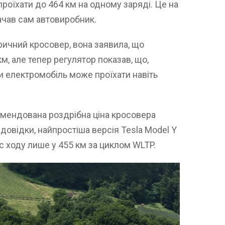
проїхати до 464 км на одному заряді. Це на
начав сам автовиробник.
ричний кросовер, вона заявила, що
м, але тепер регулятор показав, що,
електромобіль може проїхати навіть
мендована роздрібна ціна кросовера
довідки, найпростіша версія Tesla Model Y
ас ходу лише у 455 км за циклом WLTP.