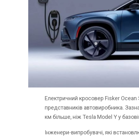
Електричний кросовер Fisker Ocean S
представників автовиробника. Зазна
км більше, ніж Tesla Model Y у базові
Інженери-випробувачі, які встановл