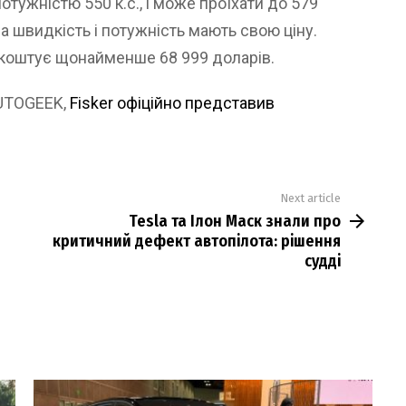
отужністю 550 к.с., і може проїхати до 579
а швидкість і потужність мають свою ціну.
 коштує щонайменше 68 999 доларів.
AUTOGEEK,
Fisker офіційно представив
Next article
Tesla та Ілон Маск знали про
критичний дефект автопілота: рішення
судді