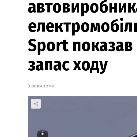
автовиробник
електромобіль
Sport показав
запас ходу
3 роки тому