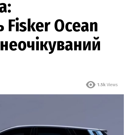
а:
 Fisker Ocean
 неочікуваний
1.5k
Views