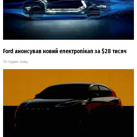
Ford анонсував новий електропікап за $28 тисяч
13 годин тому