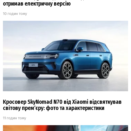
отримав електричну версію
10 годин тому
Кросовер SkyNomad N70 від Xiaomi відсвяткував
світову прем’єру: фото та характеристики
11 годин тому