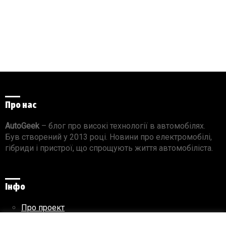
Про нас
AutoGeek
– блог про високі технології в автомобілях.
Був створений у 2013 році. Новини про електромобілі,
гібриди і пристрої, що спрощують життя автомобіліста.
Інфо
Про проект
Реклама на сайті