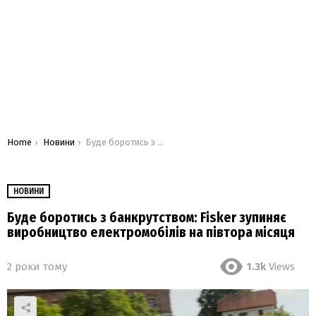
You are here:
Home
Новини
Буде боротись з банкрутством: Fisker зупиняє виробництво електромобілів на півтора місяця
НОВИНИ
Буде боротись з банкрутством: Fisker зупиняє
виробництво електромобілів на півтора місяця
2 роки тому
1.3k
Views