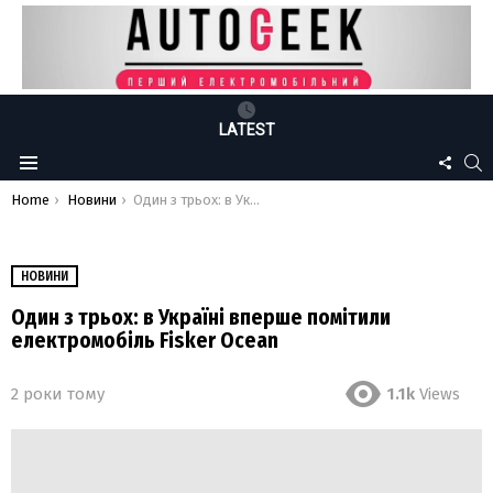
LATEST
FOLLO
S
Menu
US
You are here:
Home
Новини
Один з трьох: в Україні вперше помітили електромобіль Fisker Ocean
НОВИНИ
Один з трьох: в Україні вперше помітили
електромобіль Fisker Ocean
2 роки тому
1.1k
Views