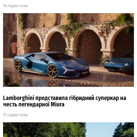
16 годин тому
Lamborghini представила гібридний суперкар на
честь легендарної Miura
17 годин тому