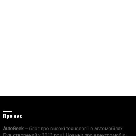
Про нас
AutoGeek
– блог про високі технології в автомобілях.
Був створений у 2013 році. Новини про електромобілі,