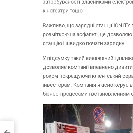
затребуваності власниками електром
кінотеатри тощо.
Важливо, що зарядні станції IONITY
розміткою на асфальті, це дозволяю
станцію і швидко почати зарядку.
У підсумку такий виважений і далек
дозволяє компанії впевнено дивити
роком покращуючи клієнтський серв
інвесторам. Компанія якісно керує 
бізнес-процесами і встановленням 
ї: