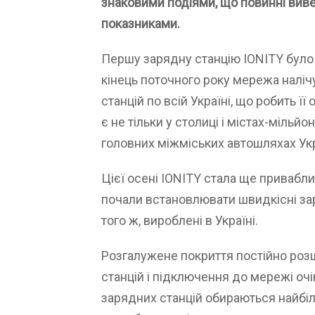
знаковими подіями, що повинні вивес
показниками.
Першу зарядну станцію IONITY було
кінець поточного року мережа наліч
станцій по всій Україні, що робить її
є не тільки у столиці і містах-мільйо
головних міжміських автошляхах Ук
Цієї осені IONITY стала ще привабл
почали встановлювати швидкісні заря
того ж, вироблені в Україні.
Розгалужене покриття постійно роз
станцій і підключення до мережі оч
зарядних станцій обираються найбіл