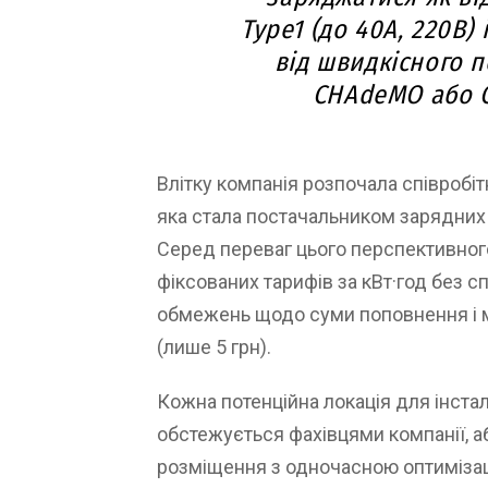
Type1 (до 40А, 220В) і
від швидкісного п
CHAdeMO або C
Влітку компанія розпочала співробіт
яка стала постачальником зарядних 
Серед переваг цього перспективног
фіксованих тарифів за кВт·год без с
обмежень щодо суми поповнення і м
(лише 5 грн).
Кожна потенційна локація для інстал
обстежується фахівцями компанії, 
розміщення з одночасною оптимізац