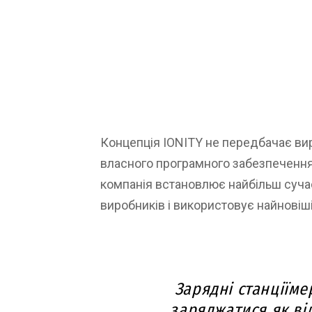
Концепція IONITY не передбачає вир
власного програмного забезпечення 
компанія встановлює найбільш сучасн
виробників і використовує найновіші
Зарядні станціїме
заряджатися як ві