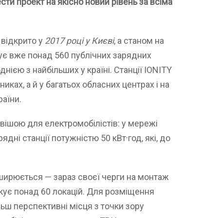
ти проект на якісно новий рівень за всіма
 відкрито у
2017 році у Києві
, а станом на
ує вже понад 560 публічних зарядних
 однією з найбільших у країні. Станції IONITY
нниках, а й у багатьох обласних центрах і на
раїни.
ивішою для електромобілістів: у мережі
дні станції потужністю 50 кВт·год, які, до
ширюється — зараз своєї черги на монтаж
ікує понад 60 локацій. Для розміщення
ьш перспективні місця з точки зору