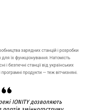
обництва зарядних станцій і розробки
для їх функціонування. Натомість
і і безпечні станції від українських
 програмні продукти — теж вітчизняні.
режі IONITY дозволяють
д портів змінногоструму