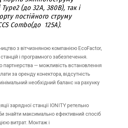
 Type2 (до 32А, 380В), так і
орту постійного струму
CS Combo(до 125А).
ництво з вітчизняною компанією EcoFactor,
станцій і програмного забезпечення.
о партнерства — можливість встановлення
плати за оренду конектора, відсутність
інімальний необхідний баланс на рахунку
яції зарядної станції IONITY ретельно
аби знайти максимально ефективний спосіб
ією витрат. Монтаж і