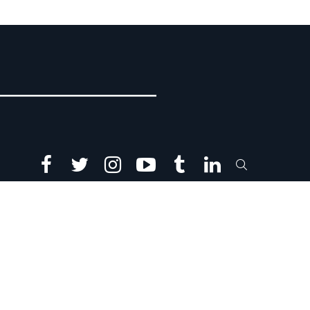
facebook
twitter
instagram
youtube
tumblr
linkedin
SEARCH