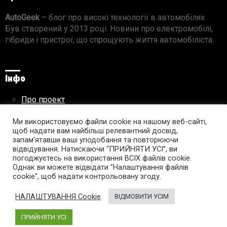
AutoGeek
– блог про високі технології в автомобілях.
Був створений у 2013 році. Новини про електромобілі,
гібриди і пристрої, що спрощують життя автомобіліста.
Інфо
Про проект
Реклама на сайті
Правила використання матеріалів
Ми використовуємо файли cookie на нашому веб-сайті,
щоб надати вам найбільш релевантний досвід,
запам’ятавши ваші уподобання та повторюючи
відвідування. Натискаючи “ПРИЙНЯТИ УСІ”, ви
погоджуєтесь на використання ВСІХ файлів cookie.
Підпишись на AutoGeek!
Однак ви можете відвідати "Налаштування файлів
cookie", щоб надати контрольовану згоду.
facebook
twitter
instagram
youtube
tumblr
linkedin
НАЛАШТУВАННЯ Cookie
ВІДМОВИТИ УСІМ
ПРИЙНЯТИ УСІ