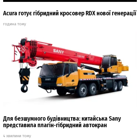
Acura готує гібридний кросовер RDX нової генерації
година тому
Для безшумного будівництва: китайська Sany
представила плагін-гібридний автокран
4 хвилини тому