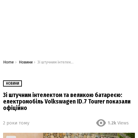
You are here:
Home
Новини
Зі штучним інтелектом та великою батареєю: електромобіль Volkswagen ID.7 Tourer показали офіційно
НОВИНИ
Зі штучним інтелектом та великою батареєю:
електромобіль Volkswagen ID.7 Tourer показали
офіційно
2 роки тому
1.2k
Views