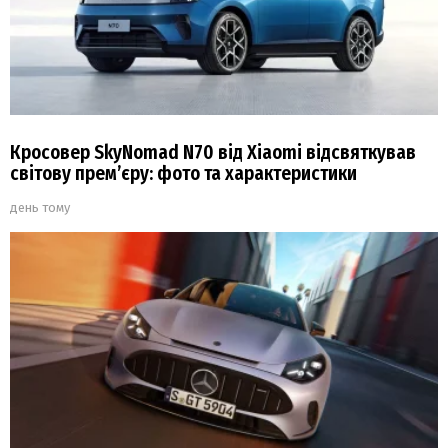
Кросовер SkyNomad N70 від Xiaomi відсвяткував
світову прем’єру: фото та характеристики
день тому