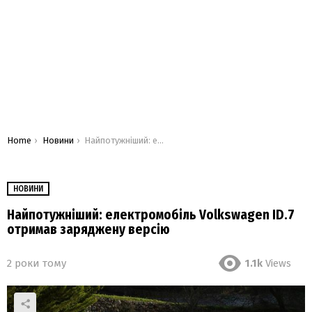
You are here:
Home
Новини
Найпотужніший: електромобіль Volkswagen ID.7 отримав заряджену версію
НОВИНИ
Найпотужніший: електромобіль Volkswagen ID.7
отримав заряджену версію
2 роки тому
1.1k
Views