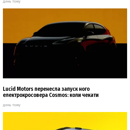
день тому
Lucid Motors перенесла запуск ного
електрокросовера Cosmos: коли чекати
день тому