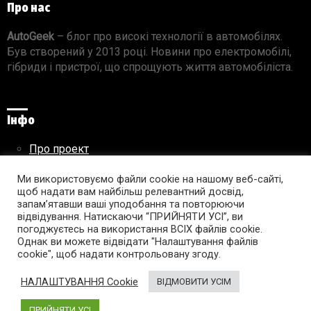
Про нас
AutoGeek
– блог про високі технології в автомобілях.
Був створений у 2013 році. Новини про електромобілі,
гібриди і пристрої, що спрощують життя автомобіліста.
Інфо
Про проект
Реклама на сайті
Ми використовуємо файли cookie на нашому веб-сайті,
Правила використання матеріалів
щоб надати вам найбільш релевантний досвід,
запам’ятавши ваші уподобання та повторюючи
відвідування. Натискаючи “ПРИЙНЯТИ УСІ”, ви
погоджуєтесь на використання ВСІХ файлів cookie.
Підпишись на AutoGeek!
Однак ви можете відвідати "Налаштування файлів
cookie", щоб надати контрольовану згоду.
facebook
twitter
instagram
youtube
tumblr
linkedin
НАЛАШТУВАННЯ Cookie
ВІДМОВИТИ УСІМ
ПРИЙНЯТИ УСІ