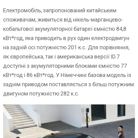
Електромобіль, запропонований китайським
споживачам, живиться від нікель-марганцево-
кобальтової акумуляторної батареї ємністю 84,8
кВт*год, яка приводить в рух один електродвигун
на задній осі потужністю 201 к.с. Для порівняння,
як європейська, так і американська версії ID.7
доступні з акумуляторними блоками ємністю 77
кВт*год і 86 кВт*год. У Німеччині базова модель із
заднім приводом поставляється з більш потужним
двигуном потужністю 282 к.с.