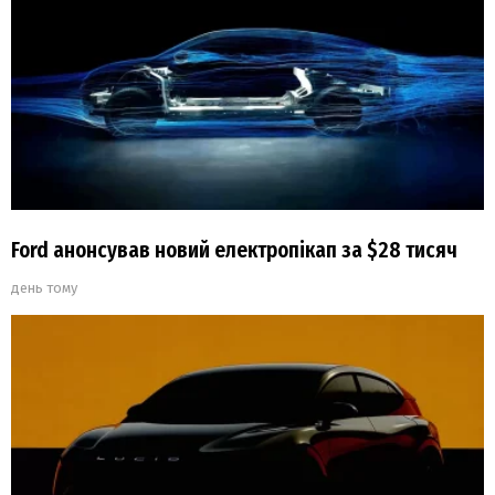
Ford анонсував новий електропікап за $28 тисяч
день тому