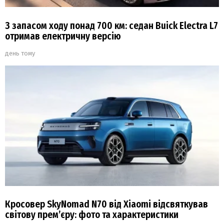
З запасом ходу понад 700 км: седан Buick Electra L7
отримав електричну версію
день тому
Кросовер SkyNomad N70 від Xiaomi відсвяткував
світову прем’єру: фото та характеристики