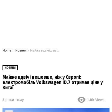
You are here:
Home
Новини
Майже вдвічі дешевше, ніж у Європі: електромобіль Volkswagen ID.7 отримав ціни у Китаї
НОВИНИ
Майже вдвічі дешевше, ніж у Європі:
електромобіль Volkswagen ID.7 отримав ціни у
Китаї
3 роки тому
1.8k
Views