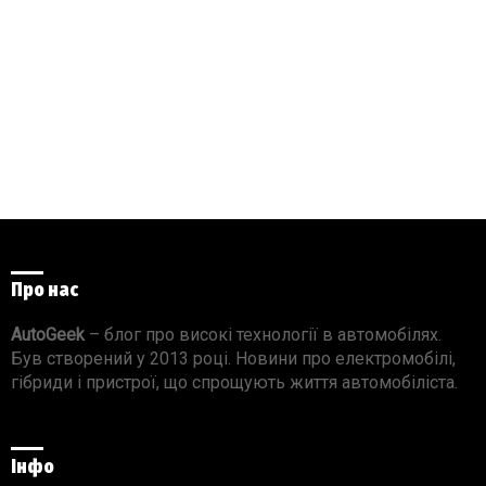
Про нас
AutoGeek
– блог про високі технології в автомобілях.
Був створений у 2013 році. Новини про електромобілі,
гібриди і пристрої, що спрощують життя автомобіліста.
Інфо