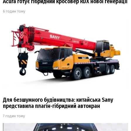
Acura готує гібридний кросовер RDX нової генерації
6 годин тому
Для безшумного будівництва: китайська Sany
представила плагін-гібридний автокран
7 годин тому