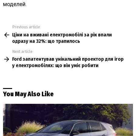
моделей
.
Previous article
See
Ціни на вживані електромобілі за рік впали
more
одразу на 32%: що трапилось
Next article
Ford запатентував унікальний проектор для ігор
у електромобілях: що він уміє робити
You May Also Like