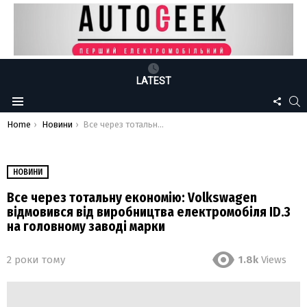
LATEST
FOLLO
S
Menu
US
You are here:
Home
Новини
Все через тотальну економію: Volkswagen відмовився від виробництва електромобіля ID.3 на головному заводі марки
НОВИНИ
Все через тотальну економію: Volkswagen
відмовився від виробництва електромобіля ID.3
на головному заводі марки
2 роки тому
1.8k
Views