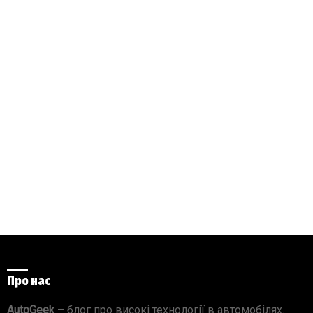
Про нас
AutoGeek
– блог про високі технології в автомобілях.