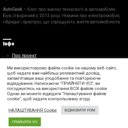
AutoGeek
– блог про високі технології в автомобілях.
Був створений у 2013 році. Новини про електромобілі,
гібриди і пристрої, що спрощують життя автомобіліста.
Інфо
Про проект
Реклама на сайті
Правила використання матеріалів
Ми використовуємо файли cookie на нашому веб-сайті,
щоб надати вам найбільш релевантний досвід,
запам’ятавши ваші уподобання та повторюючи
відвідування. Натискаючи “ПРИЙНЯТИ УСІ”, ви
погоджуєтесь на використання ВСІХ файлів cookie.
Підпишись на AutoGeek!
Однак ви можете відвідати "Налаштування файлів
cookie", щоб надати контрольовану згоду.
facebook
twitter
instagram
youtube
tumblr
linkedin
НАЛАШТУВАННЯ Cookie
ВІДМОВИТИ УСІМ
ПРИЙНЯТИ УСІ