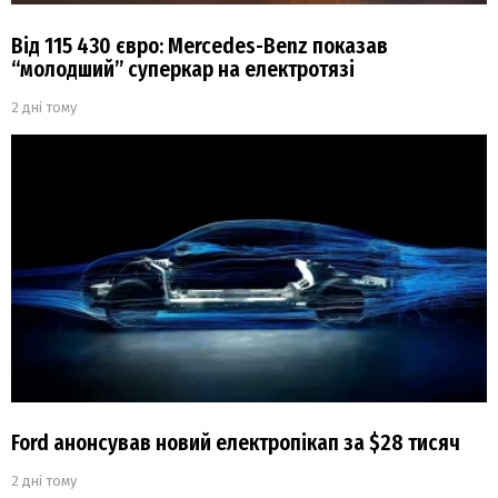
Від 115 430 євро: Mercedes-Benz показав
“молодший” суперкар на електротязі
2 дні тому
Ford анонсував новий електропікап за $28 тисяч
2 дні тому