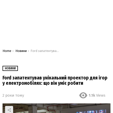
You are here:
Home
Новини
Ford запатентував унікальний проектор для ігор у електромобілях: що він уміє робити
НОВИНИ
Ford запатентував унікальний проектор для ігор
у електромобілях: що він уміє робити
2 роки тому
1.1k
Views