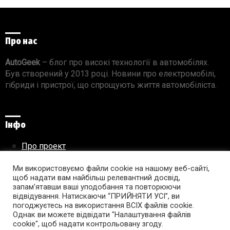
Про нас
AutoGeek
– блог про високі технології в автомобілях.
Був створений у 2013 році. Новини про електромобілі,
гібриди і пристрої, що спрощують життя автомобіліста.
Інфо
Про проект
Реклама на сайті
Правила використання матеріалів
Ми використовуємо файли cookie на нашому веб-сайті,
щоб надати вам найбільш релевантний досвід,
запам’ятавши ваші уподобання та повторюючи
відвідування. Натискаючи “ПРИЙНЯТИ УСІ”, ви
погоджуєтесь на використання ВСІХ файлів cookie.
Підпишись на AutoGeek!
Однак ви можете відвідати "Налаштування файлів
cookie", щоб надати контрольовану згоду.
facebook
twitter
instagram
youtube
tumblr
linkedin