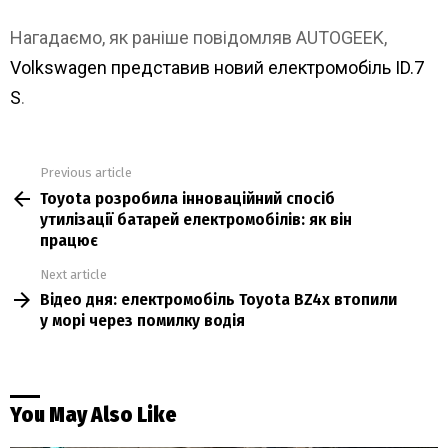
Нагадаємо, як раніше повідомляв AUTOGEEK,
Volkswagen представив новий електромобіль ID.7
S
.
Previous article
See
Toyota розробила інноваційний спосіб
more
утилізації батарей електромобілів: як він
працює
Next article
Відео дня: електромобіль Toyota BZ4x втопили
у морі через помилку водія
You May Also Like