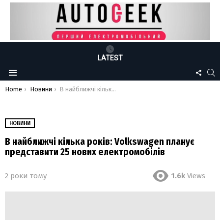
LATEST
FOLLO
S
Menu
US
You are here:
Home
Новини
В найближчі кілька років: Volkswagen планує представити 25 нових електромобілів
НОВИНИ
В найближчі кілька років: Volkswagen планує
представити 25 нових електромобілів
2 роки тому
1.6k
Views