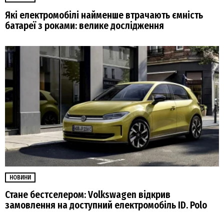
Які електромобілі найменше втрачають ємність
батареї з роками: велике дослідження
НОВИНИ
Стане бестселером: Volkswagen відкрив
замовлення на доступний електромобіль ID. Polo