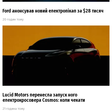
Ford анонсував новий електропікап за $28 тисяч
20 годин тому
Lucid Motors перенесла запуск ного
електрокросовера Cosmos: коли чекати
21 година тому