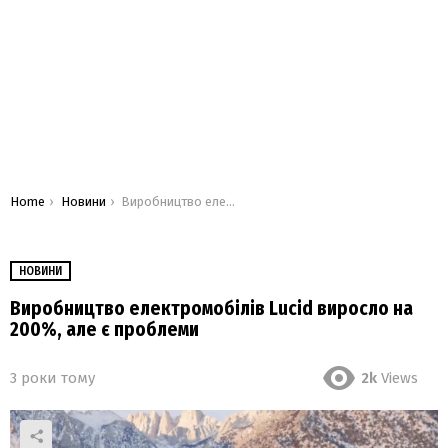
You are here:
Home
Новини
Виробництво електромобілів Lucid виросло на 200%, але є проблеми
НОВИНИ
Виробництво електромобілів Lucid виросло на
200%, але є проблеми
3 роки тому
2k
Views