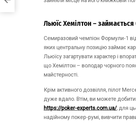
зайняли місце на його книжковій пол
Льюїс Хемілтон – займаєтьс
Семиразовий чемпіон Формули-1 від
яких центральну позицію займає ка
Льюїсу загартувати характер і впора
що Хемілтон – володар чорного пояс
майстерності.
Крім активного дозвілля, пілот Merc
дуже вдало. Втім, ви можете добити
https://poker-experts.com.ua/
, для ц
надійному покер-румі, вивчити прави