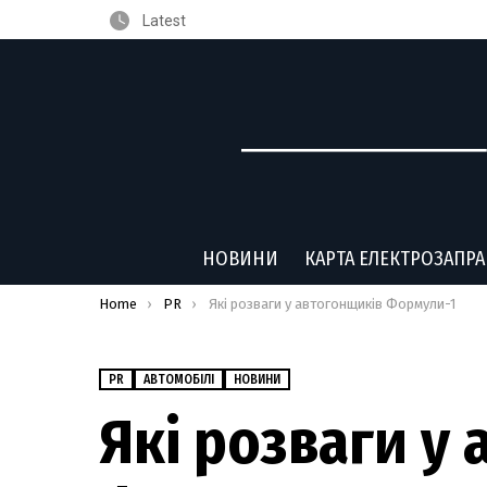
Latest
НОВИНИ
КАРТА ЕЛЕКТРОЗАПР
You are here:
Home
PR
Які розваги у автогонщиків Формули-1
PR
АВТОМОБІЛІ
НОВИНИ
Які розваги у