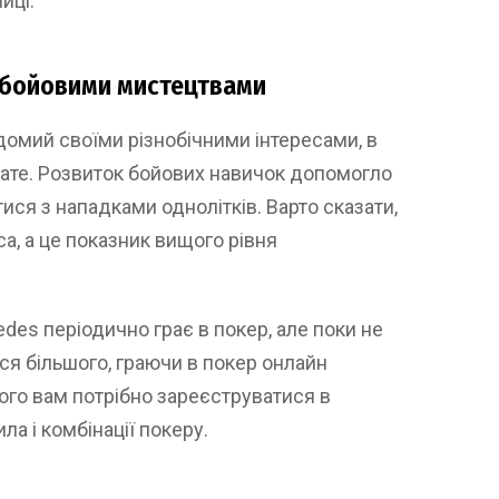
иці.
я бойовими мистецтвами
омий своїми різнобічними інтересами, в
рате. Розвиток бойових навичок допомогло
тися з нападками однолітків. Варто сказати,
а, а це показник вищого рівня
edes періодично грає в покер, але поки не
ся більшого, граючи в покер онлайн
ього вам потрібно зареєструватися в
ла і комбінації покеру.