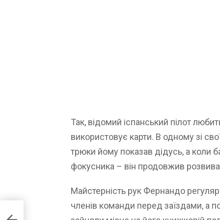
Так, відомий іспанський пілот люби
використовує карти. В одному зі сво
трюки йому показав дідусь, а коли 
фокусника – він продовжив розвива
Майстерність рук Фернандо регуляр
членів команди перед заїздами, а 
sla