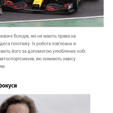
вачі болідів, які не мають права на
еса пілотажу. Їх робота пов’язана зі
мають його за допомогою улюблених хобі.
втоспортсменів, які знімають завісу
ям.
фокуси