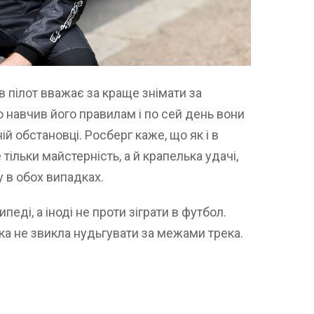
в пілот вважає за краще знімати за
о навчив його правилам і по сей день вони
й обстановці. Росберг каже, що як і в
 тільки майстерність, а й крапелька удачі,
у в обох випадках.
еді, а іноді не проти зіграти в футбол.
яка не звикла нудьгувати за межами трека.