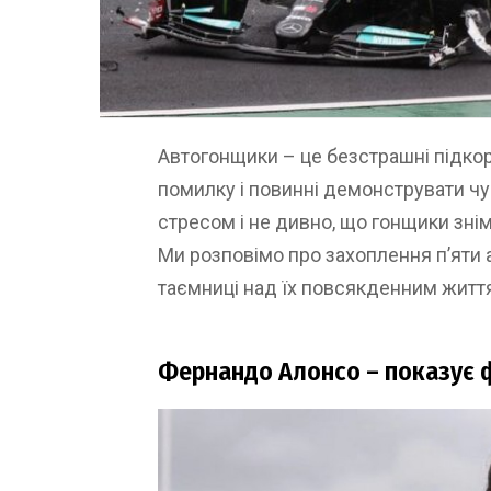
Автогонщики – це безстрашні підкорю
помилку і повинні демонструвати чуд
стресом і не дивно, що гонщики зні
Ми розповімо про захоплення п’яти а
таємниці над їх повсякденним житт
Фернандо Алонсо – показує 