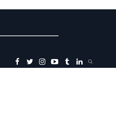
facebook
twitter
instagram
youtube
tumblr
linkedin
SEARCH