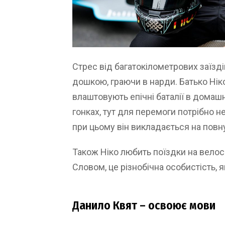
Стрес від багатокілометрових заїзді
дошкою, граючи в нарди. Батько Нік
влаштовують епічні баталії в домашні
гонках, тут для перемоги потрібно не
при цьому він викладається на повн
Також Ніко любить поїздки на велосип
Словом, це різнобічна особистість, 
Данило Квят – освоює мови