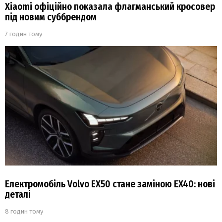
Xiaomi офіційно показала флагманський кросовер
під новим суббрендом
7 годин тому
Електромобіль Volvo EX50 стане заміною EX40: нові
деталі
8 годин тому