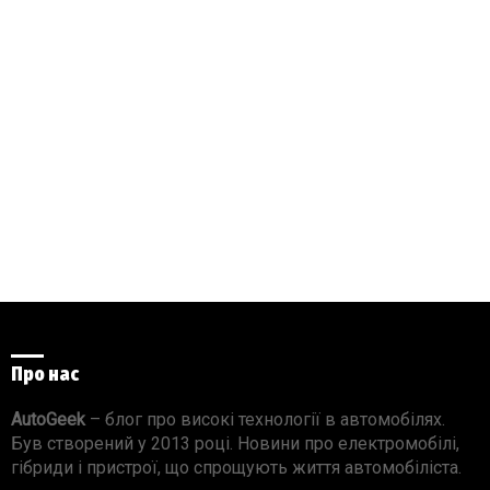
Про нас
AutoGeek
– блог про високі технології в автомобілях.
Був створений у 2013 році. Новини про електромобілі,
гібриди і пристрої, що спрощують життя автомобіліста.