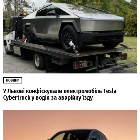
НОВИНИ
У Львові конфіскували електромобіль Tesla
Cybertruck у водія за аварійну їзду