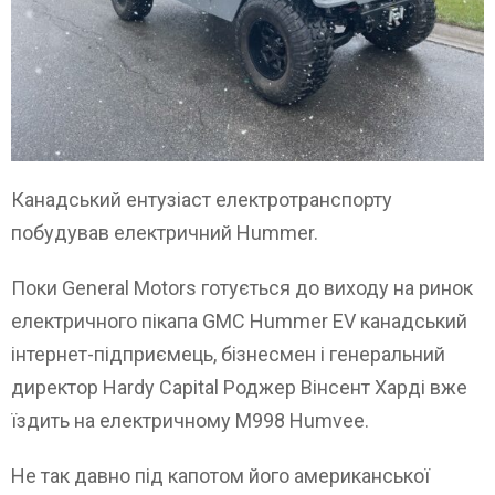
Канадський ентузіаст електротранспорту
побудував електричний Hummer.
Поки General Motors готується до виходу на ринок
електричного пікапа GMC Hummer EV канадський
інтернет-підприємець, бізнесмен і генеральний
директор Hardy Capital Роджер Вінсент Харді вже
їздить на електричному M998 Humvee.
Не так давно під капотом його американської