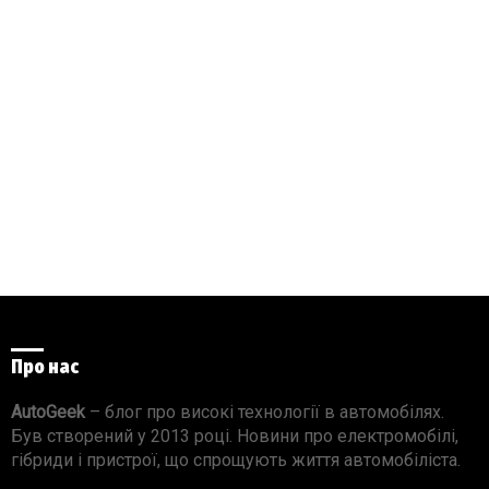
Про нас
AutoGeek
– блог про високі технології в автомобілях.
Був створений у 2013 році. Новини про електромобілі,
гібриди і пристрої, що спрощують життя автомобіліста.