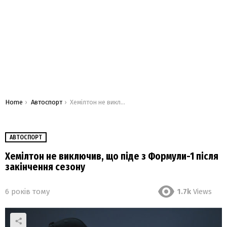
You are here:
Home
Автоспорт
Хемілтон не виключив, що піде з Формули-1 після закінчення сезону
АВТОСПОРТ
Хемілтон не виключив, що піде з Формули-1 після
закінчення сезону
6 років тому
1.7k
Views