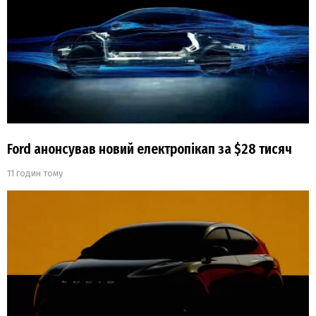
Ford анонсував новий електропікап за $28 тисяч
11 годин тому