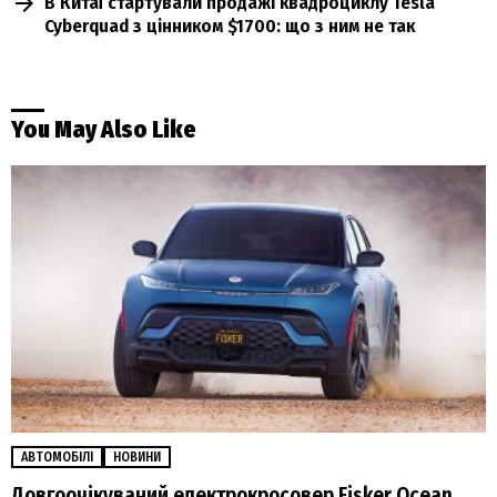
В Китаї стартували продажі квадроциклу Tesla
Cyberquad з цінником $1700: що з ним не так
You May Also Like
АВТОМОБІЛІ
НОВИНИ
Довгоочікуваний електрокросовер Fisker Ocean