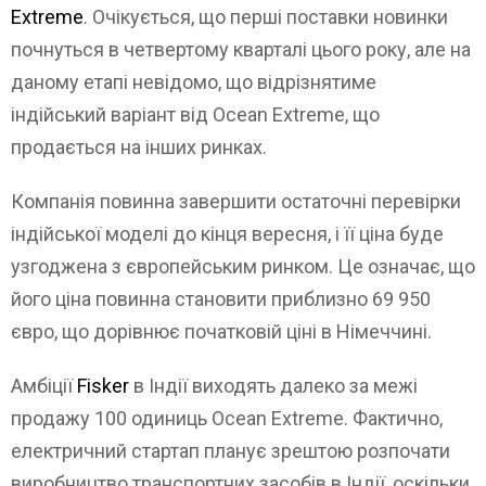
Extreme
. Очікується, що перші поставки новинки
почнуться в четвертому кварталі цього року, але на
даному етапі невідомо, що відрізнятиме
індійський варіант від Ocean Extreme, що
продається на інших ринках.
Компанія повинна завершити остаточні перевірки
індійської моделі до кінця вересня, і її ціна буде
узгоджена з європейським ринком. Це означає, що
його ціна повинна становити приблизно 69 950
євро, що дорівнює початковій ціні в Німеччині.
Амбіції
Fisker
в Індії виходять далеко за межі
продажу 100 одиниць Ocean Extreme. Фактично,
електричний стартап планує зрештою розпочати
виробництво транспортних засобів в Індії, оскільки