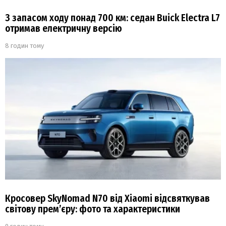
З запасом ходу понад 700 км: седан Buick Electra L7
отримав електричну версію
8 годин тому
Кросовер SkyNomad N70 від Xiaomi відсвяткував
світову прем’єру: фото та характеристики