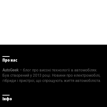
Про нас
AutoGeek
– блог про високі технології в автомобілях.
Був створений у 2013 році. Новини про електромобілі,
гібриди і пристрої, що спрощують життя автомобіліста.
Інфо