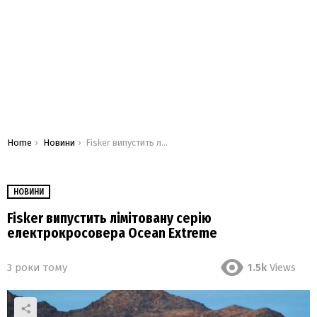
You are here:
Home
Новини
Fisker випустить лімітовану серію електрокросовера Ocean Extreme
НОВИНИ
Fisker випустить лімітовану серію
електрокросовера Ocean Extreme
3 роки тому
1.5k
Views