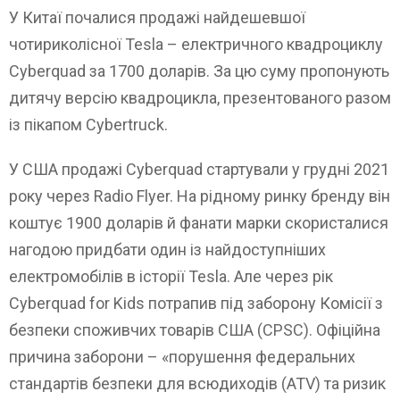
У Китаї почалися продажі найдешевшої
чотириколісної Tesla – електричного квадроциклу
Cyberquad за 1700 доларів. За цю суму пропонують
дитячу версію квадроцикла, презентованого разом
із пікапом Cybertruck.
У США продажі Cyberquad стартували у грудні 2021
року через Radio Flyer. На рідному ринку бренду він
коштує 1900 доларів й фанати марки скористалися
нагодою придбати один із найдоступніших
електромобілів в історії Tesla. Але через рік
Cyberquad for Kids потрапив під заборону Комісії з
безпеки споживчих товарів США (CPSC). Офіційна
причина заборони – «порушення федеральних
стандартів безпеки для всюдиходів (ATV) та ризик