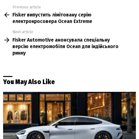
Previous article
See
Fisker випустить лімітовану серію
more
електрокросовера Ocean Extreme
Next article
Fisker Automotive анонсувала спеціальну
версію електромобіля Ocean для індійського
ринку
You May Also Like