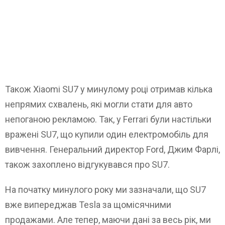
Також Xiaomi SU7 у минулому році отримав кілька
непрямих схвалень, які могли стати для авто
непоганою рекламою. Так, у Ferrari були настільки
вражені SU7, що купили один електромобіль для
вивчення. Генеральний директор Ford, Джим Фарлі,
також захоплено відгукувався про SU7.
На початку минулого року ми зазначали, що SU7
вже випереджав Tesla за щомісячними
продажами. Але тепер, маючи дані за весь рік, ми