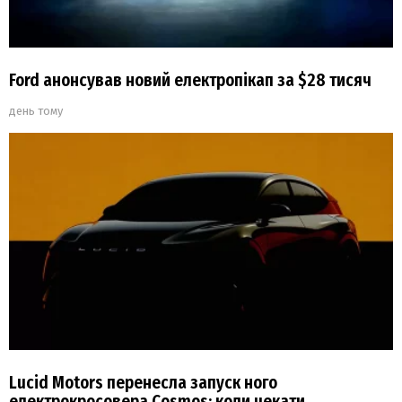
Ford анонсував новий електропікап за $28 тисяч
день тому
Lucid Motors перенесла запуск ного
електрокросовера Cosmos: коли чекати