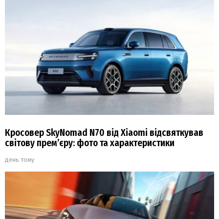
Кросовер SkyNomad N70 від Xiaomi відсвяткував
світову прем’єру: фото та характеристики
день тому