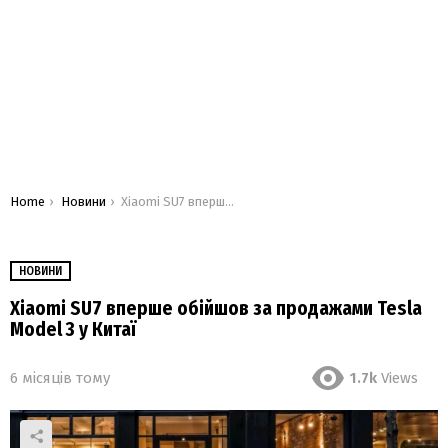
You are here:
Home
Новини
Xiaomi SU7 вперше обійшов за продажами Tesla Model 3 у Китаї
НОВИНИ
Xiaomi SU7 вперше обійшов за продажами Tesla
Model 3 у Китаї
6 місяців тому
1.7k
Views