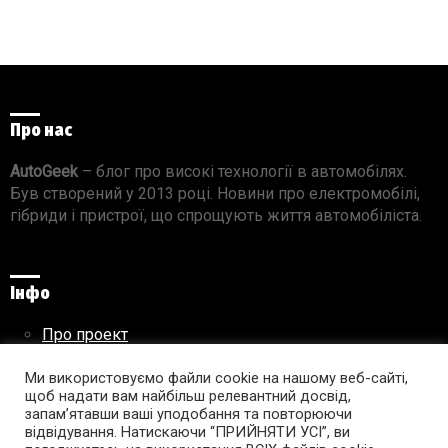
Про нас
AutoGeek
– блог про високі технології в автомобілях.
Був створений у 2013 році. Новини про електромобілі,
гібриди і пристрої, що спрощують життя автомобіліста.
Інфо
Про проект
Реклама на сайті
Правила використання матеріалів
Ми використовуємо файли cookie на нашому веб-сайті,
щоб надати вам найбільш релевантний досвід,
запам’ятавши ваші уподобання та повторюючи
відвідування. Натискаючи “ПРИЙНЯТИ УСІ”, ви