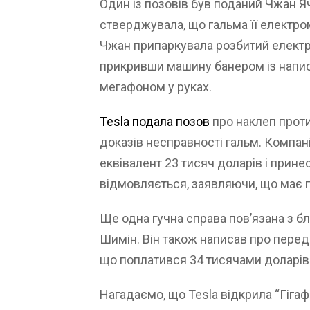
Один із позовів був поданий Чжан Я
стверджувала, що гальма її електро
Чжан припаркувала розбитий електр
прикривши машину банером із написо
мегафоном у руках.
Tesla подала позов
про наклеп прот
доказів несправності гальм. Компан
еквівалент 23 тисяч доларів і прине
відмовляється, заявляючи, що має 
Ще одна гучна справа пов’язана з бл
Шимін. Він також написав про перед
що поплатився 34 тисячами доларів
Нагадаємо, що Tesla відкрила “Гігаф