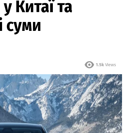
 у Китаї та
і суми
1.5k
Views