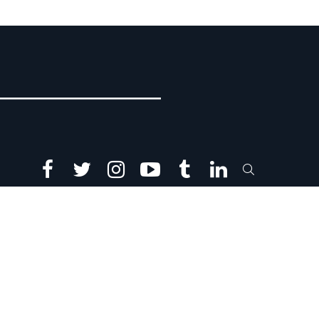
facebook
twitter
instagram
youtube
tumblr
linkedin
SEARCH