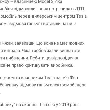
чжоу – власницею Model 3, яка
мобіля відмовили і вона потрапила в ДТП.
омобіль перед дилерським центром Tesla,
м “відмова гальм” і вставши на неї з
и Чжан, заявивши, що вона не має жодних
ія виграла. Чжан зобов’язали виплатити
сти вибачення. Робити це відповідачка
повне право критикувати виробника.
огером та власником Tesla на ім’я Фен
бачувану відмову гальм електромобіля, за
.
абрику” на околиці Шанхаю у 2019 році.