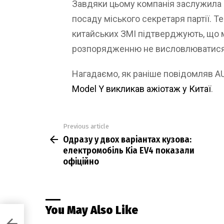
Завдяки цьому компанія заслужила п
посаду міського секретаря партії. Т
китайських ЗМІ підтверджують, що 
розпорядженню не висловлюватися п
Нагадаємо, як раніше повідомляв 
Model Y викликав ажіотаж у Китаї
.
Previous article
See
Одразу у двох варіантах кузова:
more
електромобіль Kia EV4 показали
офіційно
You May Also Like