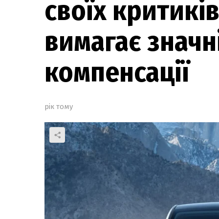
своїх критиків
вимагає значн
компенсації
рік тому