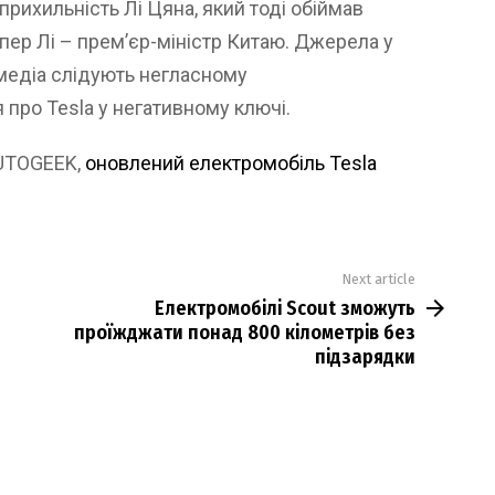
рихильність Лі Цяна, який тоді обіймав
епер Лі – прем’єр-міністр Китаю. Джерела у
медіа слідують негласному
ро Tesla у негативному ключі.
AUTOGEEK,
оновлений електромобіль ​​Tesla
Next article
Електромобілі Scout зможуть
проїжджати понад 800 кілометрів без
підзарядки