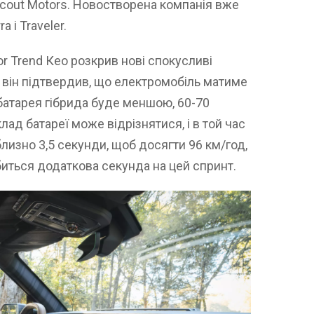
Scout Motors. Новостворена компанія вже
 і Traveler.
r Trend Кео розкрив нові спокусливі
 він підтвердив, що електромобіль матиме
 батарея гібрида буде меншою, 60-70
клад батареї може відрізнятися, і в той час
изно 3,5 секунди, щоб досягти 96 км/год,
биться додаткова секунда на цей спринт.