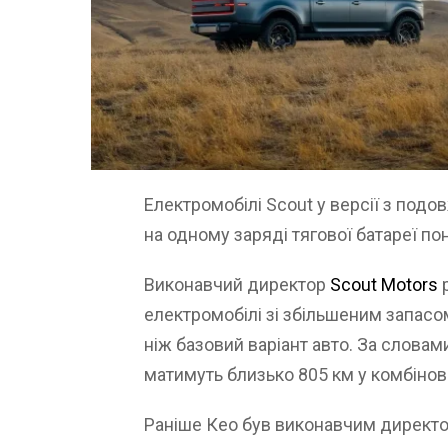
Електромобілі Scout у версії з по
на одному заряді тягової батареї по
Виконавчий директор
Scout Motors
електромобілі зі збільшеним запасо
ніж базовий варіант авто. За словами
матимуть близько 805 км у комбіно
Раніше Кео був виконавчим директо