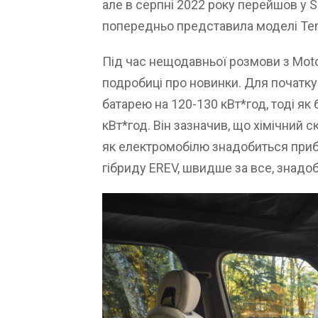
але в серпні 2022 року перейшов у 
попередньо представила моделі Terra
Під час нещодавньої розмови з Moto
подробиці про новинки. Для початку
батарею на 120-130 кВт*год, тоді як
кВт*год. Він зазначив, що хімічний с
як електромобілю знадобиться прибл
гібриду EREV, швидше за все, знадо