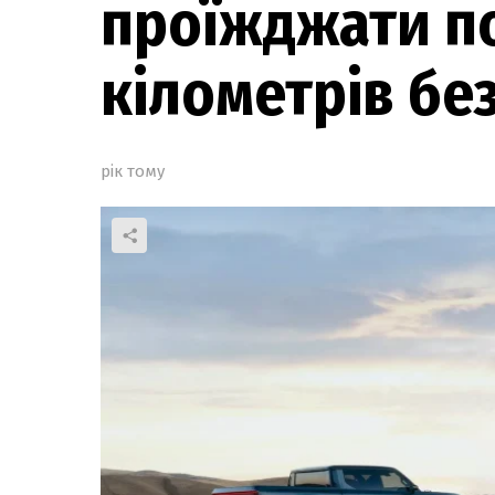
проїжджати п
кілометрів бе
рік тому