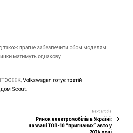
д також прагне забезпечити обом моделям
овинки матимуть однакову
AUTOGEEK,
Volkswagen готує третій
ндом Scout
.
Next article
Ринок електромобілів в Україні:
названі ТОП-10 “пригнаних” авто у
2024 році