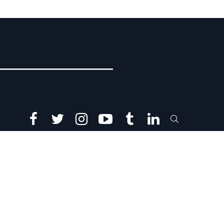
facebook
twitter
instagram
youtube
tumblr
linkedin
SEARCH