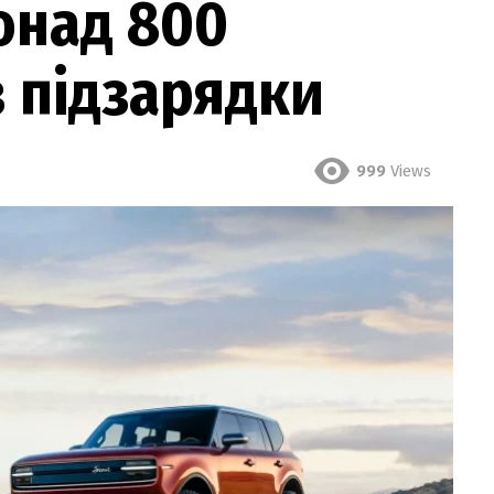
онад 800
з підзарядки
999
Views