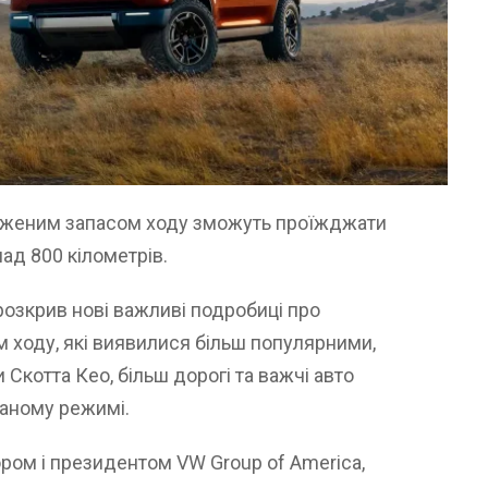
довженим запасом ходу зможуть проїжджати
над 800 кілометрів.
розкрив нові важливі подробиці про
м ходу, які виявилися більш популярними,
 Скотта Кео, більш дорогі та важчі авто
ваному режимі.
ром і президентом VW Group of America,