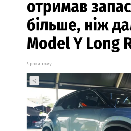
отримав запас
більше, ніж да
Model Y Long 
3 роки тому