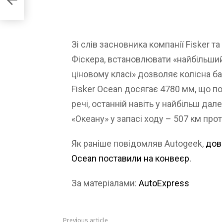
Зі слів засновника компанії Fisker т
Фіскера, встановлювати «найбільший
ціновому класі» дозволяє колісна б
Fisker Ocean досягає 4780 мм, що по
речі, останній навіть у найбільш дал
«Океану» у запасі ходу – 507 км прот
Як раніше повідомляв Autogeek,
дов
Ocean поставили на конвеєр.
За матеріалами:
AutoExpress
Previous article
See