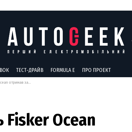
АВОК
ТЕСТ-ДРАЙВ
FORMULA E
ПРО ПРОЕКТ
е, ніж далекобійна Tesla Model Y Long Range
 Fisker Ocean