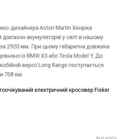
а екс-дизайнера Aston Martin Хенріка
 діапазон акумуляторів у світі в нашому
аза 2920 мм. При цьому габаритна довжина
рівняно із BMW X3 або Tesla Model Y. До
екобійній версії Long Range поступається
и 708 км.
гоочікуваний електричний кросовер Fisker
Next article