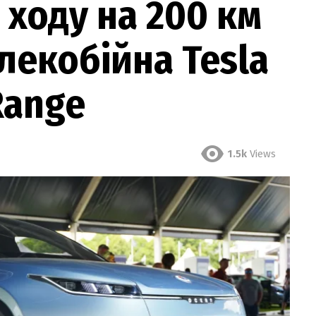
 ходу на 200 км
лекобійна Tesla
Range
1.5k
Views