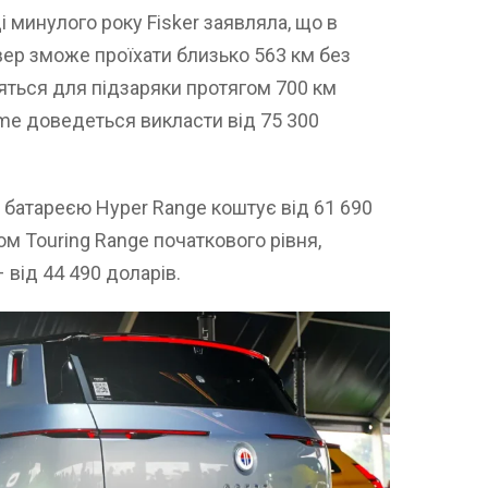
і минулого року Fisker заявляла, що в
вер зможе проїхати близько 563 км без
яться для підзаряки протягом 700 км
me доведеться викласти від 75 300
 ж батареєю Hyper Range коштує від 61 690
ом Touring Range початкового рівня,
 від 44 490 доларів.