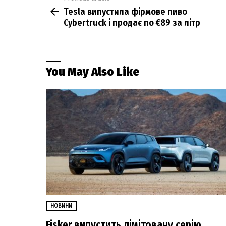
Tesla випустила фірмове пиво
more
Cybertruck і продає по €89 за літр
You May Also Like
НОВИНИ
Fisker випустить лімітовану серію