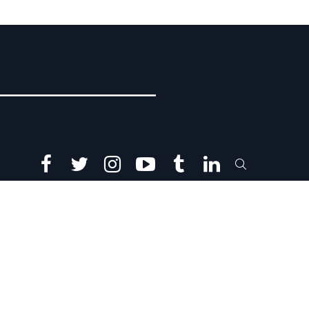
facebook
twitter
instagram
youtube
tumblr
linkedin
SEARCH