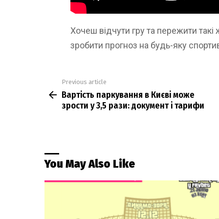
Хочеш відчути гру та пережити такі
зробити прогноз на будь-яку спортив
Previous article
See
Вартість паркування в Києві може
more
зрости у 3,5 рази: документ і тарифи
You May Also Like