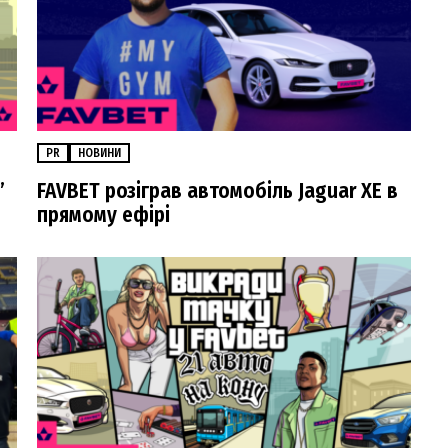
PR
НОВИНИ
”
FAVBET розіграв автомобіль Jaguar XE в
прямому ефірі