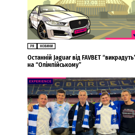
PR
НОВИНИ
Останній Jaguar від FAVBET “викрадуть
на “Олімпійському”