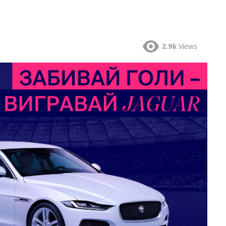
2.9k
Views