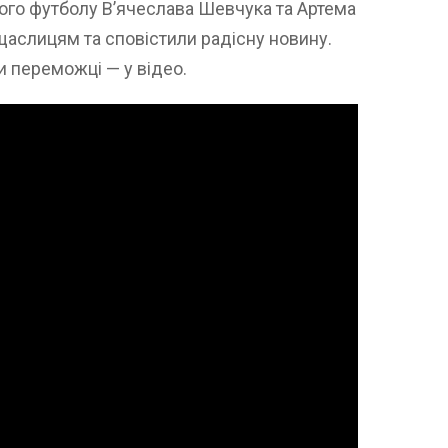
ого футболу В’ячеслава Шевчука та Артема
щаслицям та сповістили радісну новину.
и переможці — у відео.