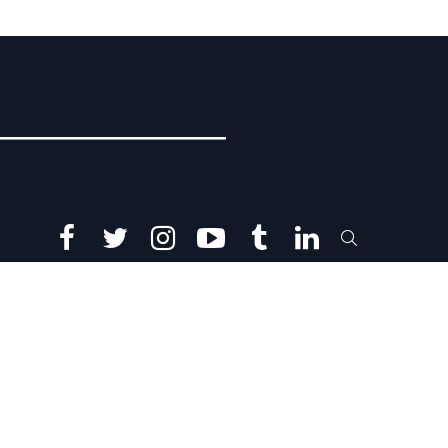
facebook
twitter
instagram
youtube
tumblr
linkedin
SEARCH