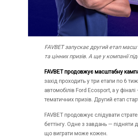
FAVBET запускає другий етап масш
та цінних призів. А ще у компанії п
FAVBET продовжує масштабну кампа
захід проходить у три етапи по 6 ти
автомобілів Ford Ecosport, а у фіналі
тематичних призів. Другий етап стар
FAVBET продовжує слідувати стратегі
беттінгу. Одне з завдань — підняти 
що виграти може кожен.