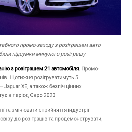
табного промо-заходу з розіграшем авто
ідбили підсумки минулого розіграшу
нію з розіграшем 21 автомобіля
. Промо-
жнів. Щотижня розігруватимуть 5
 — Jaguar XE, а також безліч цінних
тує в період Євро 2020.
ї та змінювати сприйняття індустрії
довіру до розіграшів та продемонструвати,