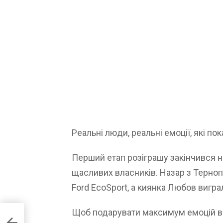
Реальні люди, реальні емоції, які по
Перший етап розіграшу закінчився н
щасливих власників. Назар з Терноп
Ford EcoSport, а киянка Любов вигра
Щоб подарувати максимум емоцій ві
сти у