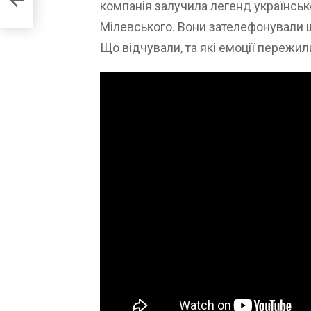
компанія залучила легенд українськ
Мілевського. Вони зателефонували 
Що відчували, та які емоції пережил