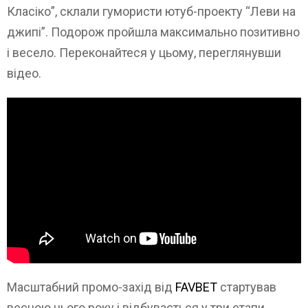
Класіко”, склали гумористи ютуб-проекту “Леви на
джипі”. Подорож пройшла максимально позитивно
і весело. Переконайтеся у цьому, переглянувши
відео.
Масштабний промо-захід від
FAVBET
стартував
весною цього року і відбувається у три етапи.