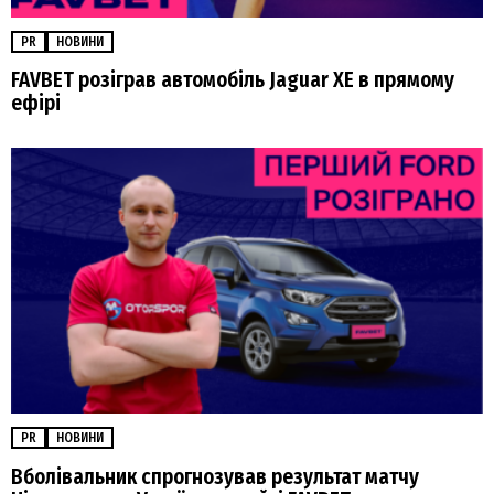
PR
НОВИНИ
FAVBET розіграв автомобіль Jaguar XE в прямому
ефірі
PR
НОВИНИ
Вболівальник спрогнозував результат матчу