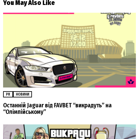
You May Also Like
PR
НОВИНИ
Останній Jaguar від FAVBET “викрадуть” на
“Олімпійському”