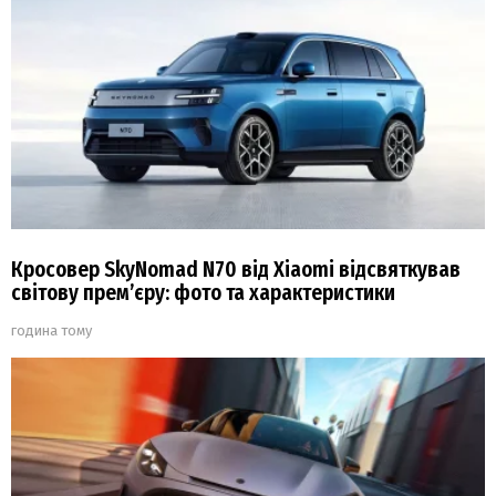
Кросовер SkyNomad N70 від Xiaomi відсвяткував
світову прем’єру: фото та характеристики
година тому