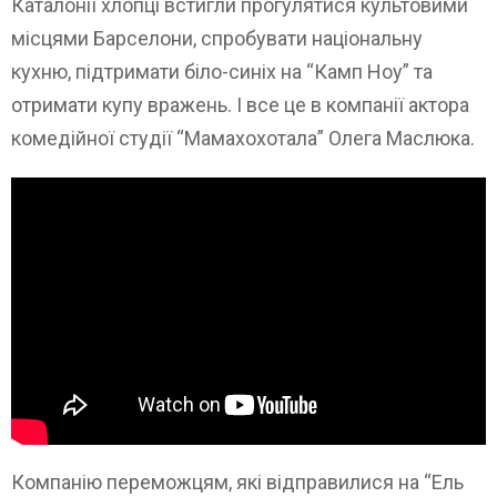
Каталонії хлопці встигли прогулятися культовими
місцями Барселони, спробувати національну
кухню, підтримати біло-синіх на “Камп Ноу” та
отримати купу вражень. І все це в компанії актора
комедійної студії “Мамахохотала” Олега Маслюка.
Компанію переможцям, які відправилися на “Ель