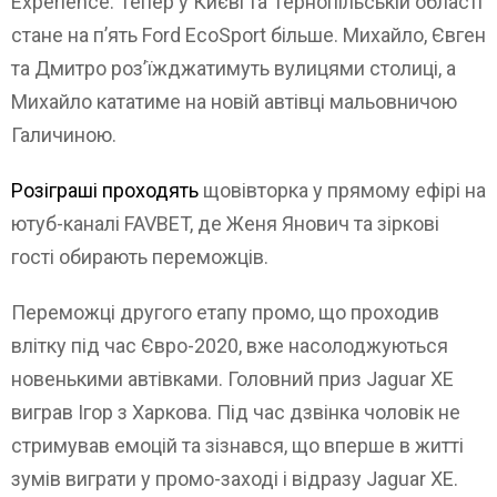
Experience. Тепер у Києві та Тернопільській області
стане на п’ять Ford EcoSport більше. Михайло, Євген
та Дмитро роз’їжджатимуть вулицями столиці, а
Михайло кататиме на новій автівці мальовничою
Галичиною.
Розіграші проходять
щовівторка у прямому ефірі на
ютуб-каналі FAVBET, де Женя Янович та зіркові
гості обирають переможців.
Переможці другого етапу промо, що проходив
влітку під час Євро-2020, вже насолоджуються
новенькими автівками. Головний приз Jaguar XE
виграв Ігор з Харкова. Під час дзвінка чоловік не
стримував емоцій та зізнався, що вперше в житті
зумів виграти у промо-заході і відразу Jaguar XE.