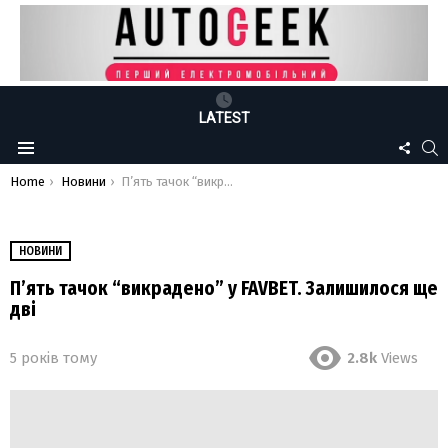
LATEST
FOLLO
S
Menu
US
You are here:
Home
Новини
П’ять тачок “викрадено” у FAVBET. Залишилося ще дві
НОВИНИ
П’ять тачок “викрадено” у FAVBET. Залишилося ще
дві
5 років тому
2.8k
Views