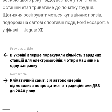
Останній етап триватиме до початку грудня.
Щотижня розігруватиметься купа цінних призів,
подорожі на світові спортивні події, Ford Ecosport, а
у фіналі — Jaguar XE.
Previous article
See
В Україні вперше порахували кількість зарядних
more
станцій для електромобілів: чотири машини на
одну заправку
Next article
Кліматичний саміт: сім автоконцернів
відмовилися попрощатися із традиційними ДВЗ
до 2040 року