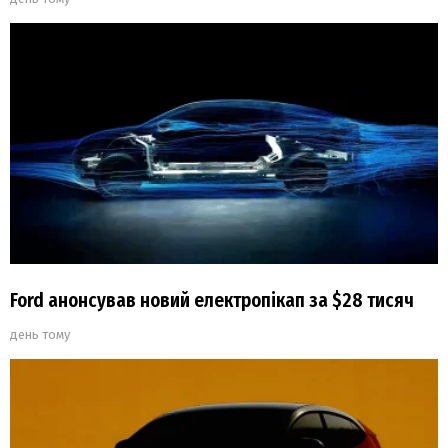
Ford анонсував новий електропікап за $28 тисяч
день тому