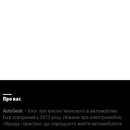
Про нас
AutoGeek
– блог про високі технології в автомобілях.
Був створений у 2013 році. Новини про електромобілі,
гібриди і пристрої, що спрощують життя автомобіліста.