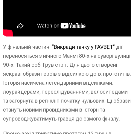
У фінальній частині
“Викради тачку у FAVBET”
дії
переносяться з нічного Маямі 80-х на суворі вулиці
90-х. Такий собі Грув стріт. Для цього створені
яскраві образи героїв з відсилкою до їх прототипів.
Історія насичена легендарними відсилками:
лоурайдерами, переслідуваннями, велосипедами
та загорнута в реп-кліп початку нульових. Ці образи
стануть новими провідниками в історії та
супроводжуватимуть гравця до самого фіналу.
Промо-захід триватиме протягом 12 тижнів.