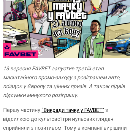
13 вересня FAVBET запустив третій етап
масштабного промо-заходу з розіграшем авто,
поїздок у Європу та цінних призів. А також підвів
підсумки минулого розіграшу.
Першу частину
“Викради тачку у FAVBET”
з
відсилкою до культової гри нульових глядачі
сприйняли з позитивом. Тому в компанії вирішили