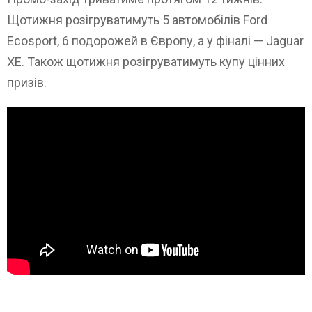
Щотижня розігруватимуть 5 автомобілів Ford
Ecosport, 6 подорожей в Європу, а у фіналі — Jaguar
XE. Також щотижня розігруватимуть купу цінних
призів.