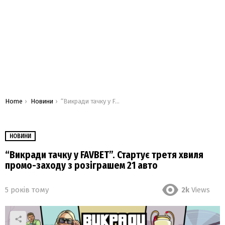
You are here:
Home
Новини
“Викради тачку у FAVBET”. Стартує третя хвиля промо-заходу з розіграшем 21 авто
НОВИНИ
“Викради тачку у FAVBET”. Стартує третя хвиля
промо-заходу з розіграшем 21 авто
5 років тому
2k
Views