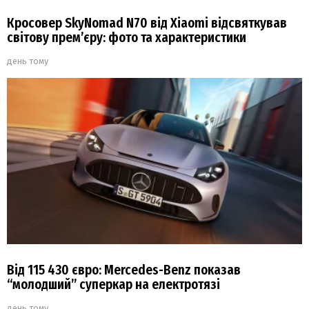
Кросовер SkyNomad N70 від Xiaomi відсвяткував
світову прем’єру: фото та характеристики
день тому
Від 115 430 євро: Mercedes-Benz показав
“молодший” суперкар на електротязі
день тому