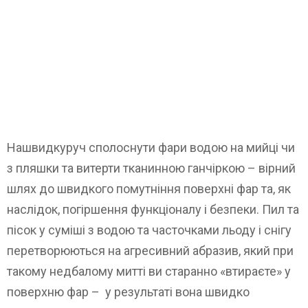
Нашвидкуруч сполоснути фари водою на мийці чи
з пляшки та витерти тканинною ганчіркою – вірний
шлях до швидкого помутніння поверхні фар та, як
наслідок, погіршення функціоналу і безпеки. Пил та
пісок у суміші з водою та часточками льоду і снігу
перетворюються на агресивний абразив, який при
такому недбалому митті ви старанно «втираєте» у
поверхню фар – у результаті вона швидко