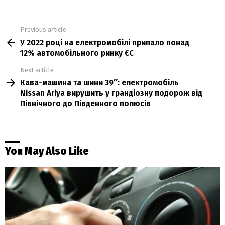
Previous article
See
У 2022 році на електромобілі припало понад
more
12% автомобільного ринку ЄС
Next article
Кава-машина та шини 39″: електромобіль
Nissan Ariya вирушить у грандіозну подорож від
Північного до Південного полюсів
You May Also Like