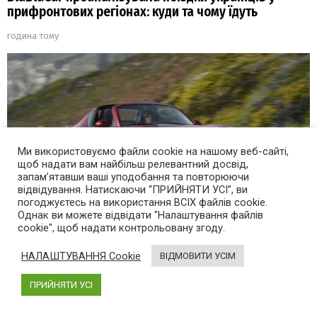
прифронтових регіонах: куди та чому їдуть
година тому
Ми використовуємо файли cookie на нашому веб-сайті,
щоб надати вам найбільш релевантний досвід,
запам’ятавши ваші уподобання та повторюючи
відвідування. Натискаючи “ПРИЙНЯТИ УСІ”, ви
погоджуєтесь на використання ВСІХ файлів cookie.
Однак ви можете відвідати "Налаштування файлів
cookie", щоб надати контрольовану згоду.
Найпопулярніший у світі родстер від Mazda
НАЛАШТУВАННЯ Cookie
ВІДМОВИТИ УСІМ
перетворять на електромобіль
ПРИЙНЯТИ УСІ
17 годин тому