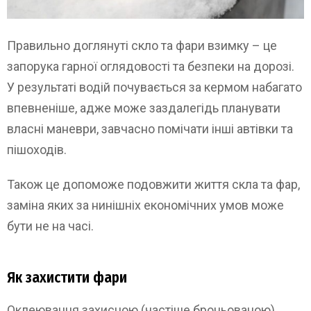
Правильно доглянуті скло та фари взимку – це
запорука гарної оглядовості та безпеки на дорозі.
У результаті водій почувається за кермом набагато
впевненіше, адже може заздалегідь планувати
власні маневри, завчасно помічати інші автівки та
пішоходів.
Також це допоможе подовжити життя скла та фар,
заміна яких за нинішніх економічних умов може
бути не на часі.
Як захистити фари
Оклеювання захисною (частіше броньованою)