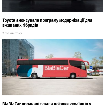
Toyota анонсувала програму модернізації для
вживаних гібридів
2 години тому
BlaBlaCar проаналізувала поїздки українців у