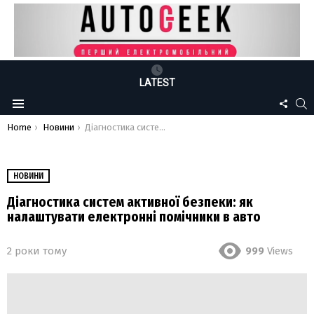
LATEST
FOLLO
S
Menu
US
You are here:
Home
Новини
Діагностика систем активної безпеки: як налаштувати електронні помічники в авто
НОВИНИ
Діагностика систем активної безпеки: як
налаштувати електронні помічники в авто
2 роки тому
999
Views