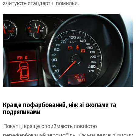
зчитують стандартні помилки.
Краще пофарбований, ніж зі сколами та
подряпинами
Покупці краще сприймають повністю
перефарбований автомобіль, ніж машину в рідному