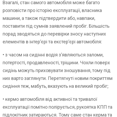
Взагалі, стан самого автомобіля може багато
розповісти про історію експлуатації, власника
машини, а також підтвердити або, навпаки,
поставити під сумнів заявлений пробіг. Більшість
порад зводяться до перевірки зносу наступних
елементів в інтер’єрі та екстер’єрі автомобіля:
• з часом на сидінні водія з’являються заломи,
потертості, продавленості, тріщини. Чохли поверх
сидінь можуть приховувати зношування, тому під
них варто заглянути. Перетягнуті новим покриттям
сидіння теж, мабуть, вказують на великий пробіг;
• кермо автомобіля від активної та тривалої
експлуатації помітно полірується, рукоятка КПП та
підлокітник затираються. Тому саме стан керма та