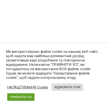
Ми використовуємо файли cookie на нашому веб-сайті,
щоб надати вам найбільш релевантний досвід,
запам’ятавши ваші уподобання та повторюючи
відвідування. Натискаючи “ПРИЙНЯТИ УСІ”, ви
погоджуєтесь на використання ВСІХ файлів cookie.
Однак ви можете відвідати "Налаштування файлів
cookie", щоб надати контрольовану згоду.
НАЛАШТУВАННЯ Cookie
ВІДМОВИТИ УСІМ
Про нас
ПРИЙНЯТИ УСІ
AutoGeek
– блог про високі технології в автомобілях.